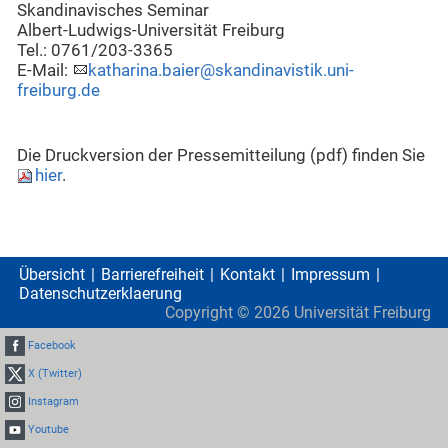
Skandinavisches Seminar
Albert-Ludwigs-Universität Freiburg
Tel.: 0761/203-3365
E-Mail:
katharina.baier@skandinavistik.uni-
freiburg.de
Die Druckversion der Pressemitteilung (pdf) finden Sie
hier
.
Übersicht
Barrierefreiheit
Kontakt
Impressum
Datenschutzerklaerung
Copyright ©
2026
Universität Freiburg
Facebook
X (Twitter)
Instagram
Youtube