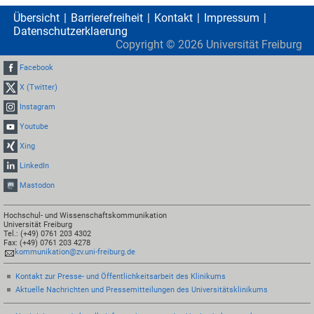
Übersicht
Barrierefreiheit
Kontakt
Impressum
Datenschutzerklaerung
Copyright ©
2026
Universität Freiburg
Facebook
X (Twitter)
Instagram
Youtube
Xing
LinkedIn
Mastodon
Hochschul- und Wissenschaftskommunikation
Universität Freiburg
Tel.: (+49) 0761 203 4302
Fax: (+49) 0761 203 4278
kommunikation@zv.uni-freiburg.de
Kontakt zur Presse- und Öffentlichkeitsarbeit des Klinikums
Aktuelle Nachrichten und Pressemitteilungen des Universitätsklinikums