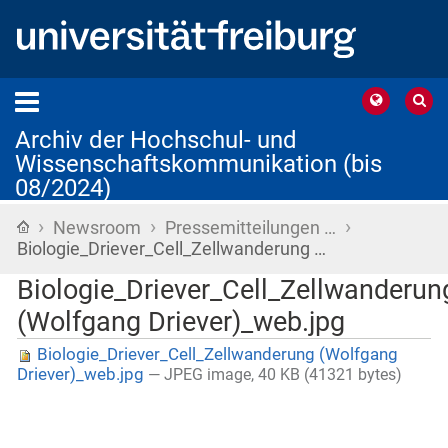
Archiv der Hochschul- und
Wissenschaftskommunikation (bis
08/2024)
›
›
›
Startseite
Newsroom
Pressemitteilungen …
Biologie_Driever_Cell_Zellwanderung …
Biologie_Driever_Cell_Zellwanderun
(Wolfgang Driever)_web.jpg
Biologie_Driever_Cell_Zellwanderung (Wolfgang
Driever)_web.jpg
— JPEG image, 40 KB (41321 bytes)