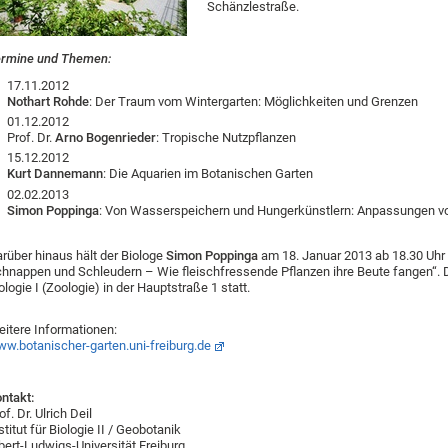
Schänzlestraße.
ermine und Themen:
17.11.2012
Nothart Rohde
: Der Traum vom Wintergarten: Möglichkeiten und Grenzen
01.12.2012
Prof. Dr.
Arno Bogenrieder
: Tropische Nutzpflanzen
15.12.2012
Kurt Dannemann
: Die Aquarien im Botanischen Garten
02.02.2013
Simon Poppinga
: Von Wasserspeichern und Hungerkünstlern: Anpassungen von
rüber hinaus hält der Biologe
Simon Poppinga
am 18. Januar 2013 ab 18.30 Uhr
hnappen und Schleudern – Wie fleischfressende Pflanzen ihre Beute fangen“. Der
ologie I (Zoologie) in der Hauptstraße 1 statt.
itere Informationen:
w.botanischer-garten.uni-freiburg.de
ntakt:
of. Dr. Ulrich Deil
stitut für Biologie II / Geobotanik
bert-Ludwigs-Universität Freiburg