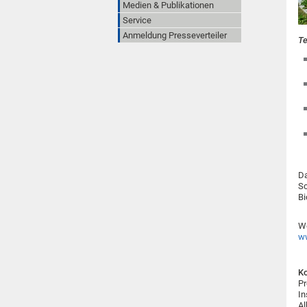
Medien & Publikationen
Service
Anmeldung Presseverteiler
T
Da
Sc
Bi
We
ww
Ko
Pr
In
Al