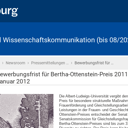
d Wissenschaftskommunikation (bis 08/20
›
›
›
Startseite
Newsroom
Pressemitteilungen …
Bewerbungsfrist für …
ewerbungsfrist für Bertha-Ottenstein-Preis 2011
anuar 2012
Die Albert-Ludwigs-Universität vergibt de
Preis für besondere strukturelle Maßnahm
Frauenförderung und Gleichstellungsarbei
Leistungen in der Frauen- und Geschlecht
Ottenstein-Preises entscheidet der Senat
Senatskommission für Gleichstellungsfrag
Bertha-Ottenstein-Preises sind bis zum 3