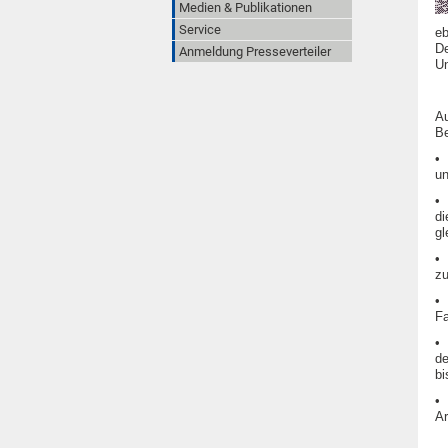
Medien & Publikationen
Service
eb
De
Anmeldung Presseverteiler
Un
Au
Be
•
un
•
di
gl
•
z
•
Fa
•
de
bi
•
Ar