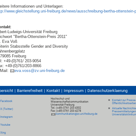
itere Informationen und Unterlagen:
tp://www.gleichstellung.uni-freiburg.de/news/ausschreibung-bertha-ottenstein-
ontakt
:
bert-Ludwigs-Universität Freiburg
tichwort "Bertha-Ottenstein-Preis 2011"
. Eva Voß
iterin Stabsstelle Gender and Diversity
hnenbergplatz
79085 Freiburg
l: +49-(0)761/ 203-9054
x: +49-(0)761/203-8866
Mail:
eva.voss@zv.uni-freiburg.de
bersicht
Barrierefreiheit
Kontakt
Impressum
Datenschutzerklaerung
Hochschul- und
Kontakt zur Presse
Facebook
Wissenschaftskommunikation
Öffentlichkeitsarbe
Universität Freiburg
Tel.: (+49) 0761 203 4302
Aktuelle Nachricht
X (Twitter)
Fax: (+49) 0761 203 4278
Pressemitteilungen
kommunikation@zv.uni-freiburg.de
Universitätskliniku
Instagram
Youtube
Xing