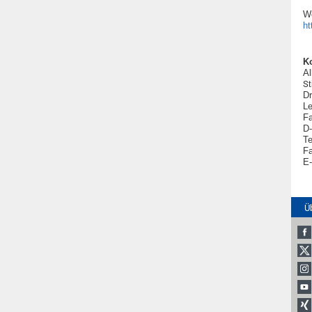
We
ht
K
Al
S
Dr
Le
Fa
D-
Te
Fa
E-
Ü