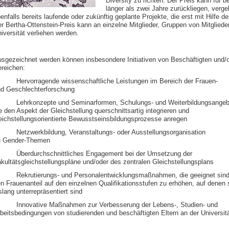
Diversity zu richten. Der Preis kann für
länger als zwei Jahre zurückliegen, ver
enfalls bereits laufende oder zukünftig geplante Projekte, die erst mit Hilfe
r Bertha-Ottenstein-Preis kann an einzelne Mitglieder, Gruppen von Mitgliede
iversität verliehen werden.
sgezeichnet werden können insbesondere Initiativen von Beschäftigten und/o
reichen:
Hervorragende wissenschaftliche Leistungen im Bereich der Frauen-
d Geschlechterforschung
Lehrkonzepte und Seminarformen, Schulungs- und Weiterbildungsangeb
e den Aspekt der Gleichstellung querschnittsartig integrieren und
eichstellungsorientierte Bewusstseinsbildungsprozesse anregen
Netzwerkbildung, Veranstaltungs- oder Ausstellungsorganisation
u Gender-Themen
Überdurchschnittliches Engagement bei der Umsetzung der
kultätsgleichstellungspläne und/oder des zentralen Gleichstellungsplans
Rekrutierungs- und Personalentwicklungsmaßnahmen, die geeignet sind
n Frauenanteil auf den einzelnen Qualifikationsstufen zu erhöhen, auf denen 
slang unterrepräsentiert sind
Innovative Maßnahmen zur Verbesserung der Lebens-, Studien- und
beitsbedingungen von studierenden und beschäftigten Eltern an der Universitä