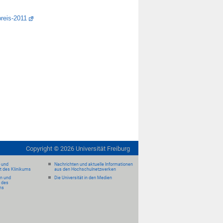
preis-2011
Copyright ©
2026
Universität Freiburg
- und
Nachrichten und aktuelle Informationen
it des Klinikums
aus den Hochschulnetzwerken
en und
Die Universität in den Medien
 des
ms