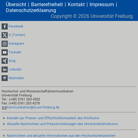
Übersicht
Barrierefreiheit
Kontakt
Impressum
Datenschutzerklaerung
Copyright ©
2026
Universität Freiburg
Facebook
X (Twitter)
Instagram
Youtube
Xing
LinkedIn
Mastodon
Hochschul- und Wissenschaftskommunikation
Universität Freiburg
Tel.: (+49) 0761 203 4302
Fax: (+49) 0761 203 4278
kommunikation@zv.uni-freiburg.de
Kontakt zur Presse- und Öffentlichkeitsarbeit des Klinikums
Aktuelle Nachrichten und Pressemitteilungen des Universitätsklinikums
Nachrichten und aktuelle Informationen aus den Hochschulnetzwerken