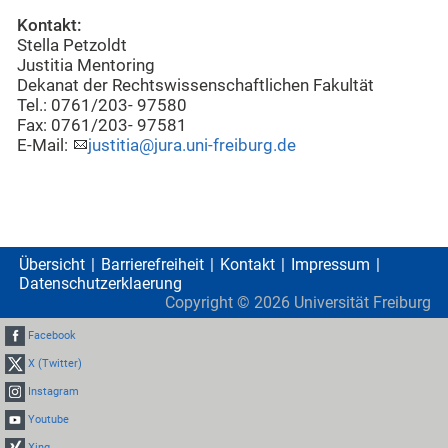
Kontakt:
Stella Petzoldt
Justitia Mentoring
Dekanat der Rechtswissenschaftlichen Fakultät
Tel.: 0761/203- 97580
Fax: 0761/203- 97581
E-Mail:
justitia@jura.uni-freiburg.de
Übersicht
Barrierefreiheit
Kontakt
Impressum
Datenschutzerklaerung
Copyright ©
2026
Universität Freiburg
Facebook
X (Twitter)
Instagram
Youtube
Xing