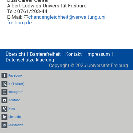
Dual Career Center
Albert-Ludwigs-Universität Freiburg
Tel.: 0761/203-4411
E-Mail:
chancengleichheit@verwaltung.uni-
freiburg.de
Übersicht
Barrierefreiheit
Kontakt
Impressum
Datenschutzerklaerung
Copyright ©
2026
Universität Freiburg
Facebook
X (Twitter)
Instagram
Youtube
Xing
LinkedIn
Mastodon