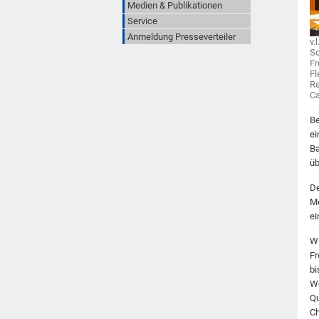
Medien & Publikationen
Service
Anmeldung Presseverteiler
v.
Sc
Fr
Fl
Re
Ca
Be
ei
Ba
üb
De
Me
ei
Wi
Fr
bi
We
Qu
Ch