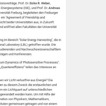
onsverträge. Prof. Dr.
Eicke R. Weber
,
e Energiesysteme (ISE), und Prof. Dr.
Andreas
iversität Freiburg, begleiteten den Freiburger
, ein "Agreement of Friendship and
icht beider Universitäten aus, in Zukunft
 eröffnet allen Fakultäten der Universität
g im Bereich "Solar Energy Harvesting", die in
l Laboratory (LBL) getroffen wurde. Die
Studierenden und Nachwuchswissenschaftlern
trägen und Konferenzen.
ntum Dynamics of Photosensitive Processes".
Quanteneffizienz“ teilen das Interesse an
n wir Licht verlustfrei aus Energie? Die
llen zu diesem Zweck die erstaunlichen und
m ein Lichtquant auf unterschiedlichen
umgewandelt werden kann. Um mit Hilfe der
ation von Physikern, Mathematikern,
nstituten gemeinsam getragen und von einem