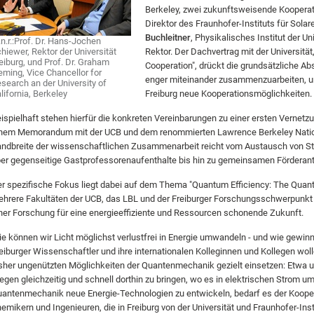
Berkeley, zwei zukunftsweisende Kooperati
Direktor des Fraunhofer-Instituts für Solar
Buchleitner
, Physikalisches Institut der Un
l.n.r.:Prof. Dr. Hans-Jochen
hiewer, Rektor der Universität
Rektor.
Der Dachvertrag mit der Universität
eiburg, und Prof. Dr. Graham
Cooperation", drückt die grundsätzliche Abs
eming, Vice Chancellor for
enger miteinander zusammenzuarbeiten, und
search an der University of
lifornia, Berkeley
Freiburg neue Kooperationsmöglichkeiten.
ispielhaft stehen hierfür die konkreten Vereinbarungen zu einer ersten Vernetzun
nem Memorandum mit der UCB und dem renommierten Lawrence Berkeley Nationa
ndbreite der wissenschaftlichen Zusammenarbeit reicht vom Austausch von 
er gegenseitige Gastprofessorenaufenthalte bis hin zu gemeinsamen Förderan
r spezifische Fokus liegt dabei auf dem Thema "Quantum Efficiency: The Qua
hrere Fakultäten der UCB, das LBL und der Freiburger Forschungsschwerpunkt „
ner Forschung für eine energieeffiziente und Ressourcen schonende Zukunft.
e können wir Licht möglichst verlustfrei in Energie umwandeln - und wie gewinne
eiburger Wissenschaftler und ihre internationalen Kolleginnen und Kollegen wo
sher ungenützten Möglichkeiten der Quantenmechanik gezielt einsetzen: Etwa u
gen gleichzeitig und schnell dorthin zu bringen, wo es in elektrischen Strom 
antenmechanik neue Energie-Technologien zu entwickeln, bedarf es der Kooper
emikern und Ingenieuren, die in Freiburg von der Universität und Fraunhofer-I