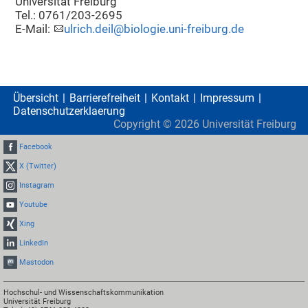
Universität Freiburg
Tel.: 0761/203-2695
E-Mail:
ulrich.deil@biologie.uni-freiburg.de
Übersicht
Barrierefreiheit
Kontakt
Impressum
Datenschutzerklaerung
Copyright ©
2026
Universität Freiburg
Facebook
X (Twitter)
Instagram
Youtube
Xing
LinkedIn
Mastodon
Hochschul- und Wissenschaftskommunikation
Universität Freiburg