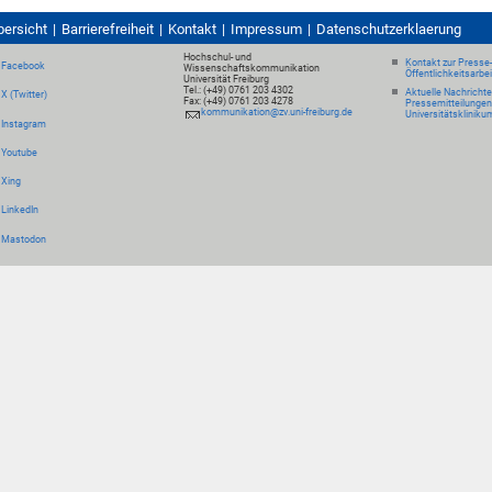
bersicht
Barrierefreiheit
Kontakt
Impressum
Datenschutzerklaerung
Hochschul- und
Kontakt zur Presse
Facebook
Wissenschaftskommunikation
Öffentlichkeitsarbe
Universität Freiburg
Tel.: (+49) 0761 203 4302
Aktuelle Nachricht
X (Twitter)
Fax: (+49) 0761 203 4278
Pressemitteilungen
kommunikation@zv.uni-freiburg.de
Universitätskliniku
Instagram
Youtube
Xing
LinkedIn
Mastodon