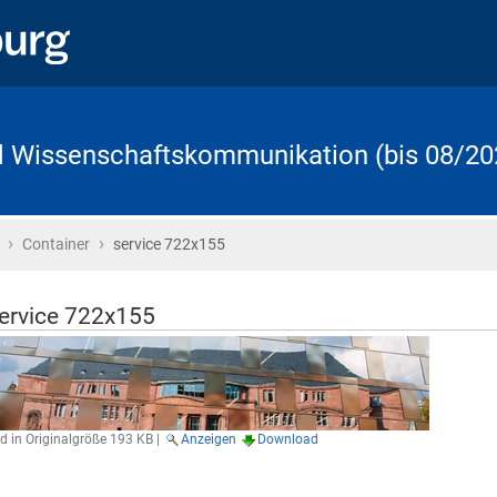
d Wissenschaftskommunikation (bis 08/20
›
›
Startseite
Container
service 722x155
ervice 722x155
ld in Originalgröße
193 KB
|
Anzeigen
Download