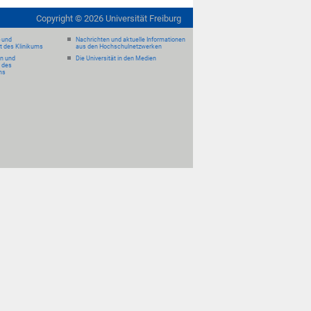
Copyright ©
2026
Universität Freiburg
- und
Nachrichten und aktuelle Informationen
it des Klinikums
aus den Hochschulnetzwerken
en und
Die Universität in den Medien
 des
ms