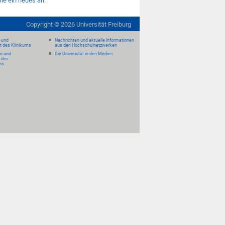
Sie ein neues an
.
Copyright ©
2026
Universität Freiburg
- und
Nachrichten und aktuelle Informationen
it des Klinikums
aus den Hochschulnetzwerken
en und
Die Universität in den Medien
 des
ms