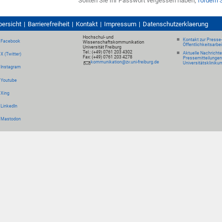
Sollten Sie Ihr Passwort vergessen haben,
fordern 
bersicht
Barrierefreiheit
Kontakt
Impressum
Datenschutzerklaerung
Hochschul- und
Kontakt zur Presse
Facebook
Wissenschaftskommunikation
Öffentlichkeitsarbe
Universität Freiburg
Tel.: (+49) 0761 203 4302
Aktuelle Nachricht
X (Twitter)
Fax: (+49) 0761 203 4278
Pressemitteilungen
kommunikation@zv.uni-freiburg.de
Universitätskliniku
Instagram
Youtube
Xing
LinkedIn
Mastodon