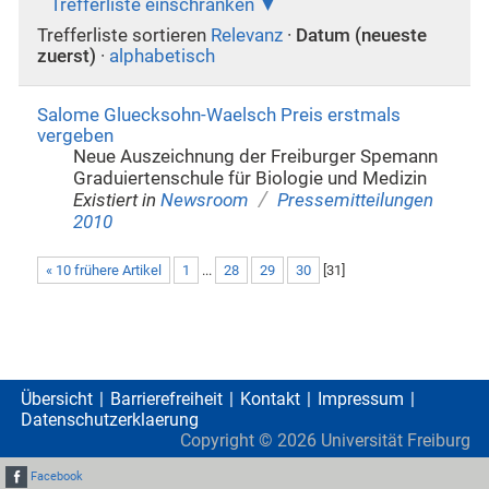
Trefferliste einschränken
Trefferliste sortieren
Relevanz
·
Datum (neueste
zuerst)
·
alphabetisch
Salome Gluecksohn-Waelsch Preis erstmals
vergeben
Neue Auszeichnung der Freiburger Spemann
Graduiertenschule für Biologie und Medizin
/
Existiert in
Newsroom
Pressemitteilungen
2010
« 10 frühere Artikel
1
...
28
29
30
[
31
]
Übersicht
Barrierefreiheit
Kontakt
Impressum
Datenschutzerklaerung
Copyright ©
2026
Universität Freiburg
Facebook