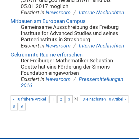
„STAY!“ und „Come and STAY!“ sind bis
05.01.2017 möglich
/
Existiert in
Newsroom
Interne Nachrichten
Mitbauen am European Campus
Gemeinsame Ausschreibung des Freiburg
Institute for Advanced Studies und seines
Partnerinstituts in Strasbourg
/
Existiert in
Newsroom
Interne Nachrichten
Gekrümmte Räume erforschen
Der Freiburger Mathematiker Sebastian
Goette hat eine Förderung der Simons
Foundation eingeworben
/
Existiert in
Newsroom
Pressemitteilungen
2016
« 10 frühere Artikel
1
2
3
[
4
]
Die nächsten 10 Artikel »
5
6