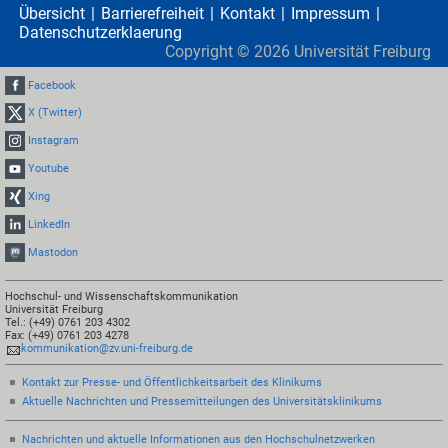
Übersicht
Barrierefreiheit
Kontakt
Impressum
Datenschutzerklaerung
Copyright ©
2026
Universität Freiburg
Facebook
X (Twitter)
Instagram
Youtube
Xing
LinkedIn
Mastodon
Hochschul- und Wissenschaftskommunikation
Universität Freiburg
Tel.: (+49) 0761 203 4302
Fax: (+49) 0761 203 4278
kommunikation@zv.uni-freiburg.de
Kontakt zur Presse- und Öffentlichkeitsarbeit des Klinikums
Aktuelle Nachrichten und Pressemitteilungen des Universitätsklinikums
Nachrichten und aktuelle Informationen aus den Hochschulnetzwerken