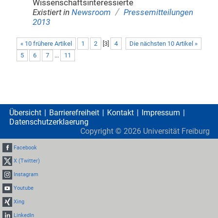
Wissenschaftsinteressierte
/
Existiert in
Newsroom
Pressemitteilungen
2013
« 10 frühere Artikel
1
2
[
3
]
4
Die nächsten 10 Artikel »
5
6
7
...
11
Übersicht
Barrierefreiheit
Kontakt
Impressum
Datenschutzerklaerung
Copyright ©
2026
Universität Freiburg
Facebook
X (Twitter)
Instagram
Youtube
Xing
LinkedIn