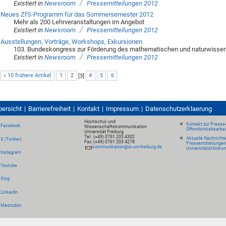
/
Existiert in
Newsroom
Pressemitteilungen 2012
Neues ZfS-Programm für das Sommersemester 2012
Mehr als 200 Lehrveranstaltungen im Angebot
/
Existiert in
Newsroom
Pressemitteilungen 2012
Ausstellungen, Vorträge, Workshops, Exkursionen
103. Bundeskongress zur Förderung des mathematischen und naturwissens
/
Existiert in
Newsroom
Pressemitteilungen 2012
« 10 frühere Artikel
1
2
[
3
]
4
5
6
bersicht
Barrierefreiheit
Kontakt
Impressum
Datenschutzerklaerung
Hochschul- und
Kontakt zur Presse
Facebook
Wissenschaftskommunikation
Öffentlichkeitsarbe
Universität Freiburg
Tel.: (+49) 0761 203 4302
Aktuelle Nachricht
X (Twitter)
Fax: (+49) 0761 203 4278
Pressemitteilungen
kommunikation@zv.uni-freiburg.de
Universitätskliniku
Instagram
Youtube
Xing
LinkedIn
Mastodon