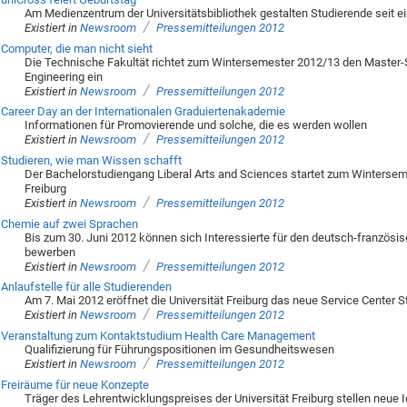
Am Medienzentrum der Universitätsbibliothek gestalten Studierende seit e
/
Existiert in
Newsroom
Pressemitteilungen 2012
Computer, die man nicht sieht
Die Technische Fakultät richtet zum Wintersemester 2012/13 den Maste
Engineering ein
/
Existiert in
Newsroom
Pressemitteilungen 2012
Career Day an der Internationalen Graduiertenakademie
Informationen für Promovierende und solche, die es werden wollen
/
Existiert in
Newsroom
Pressemitteilungen 2012
Studieren, wie man Wissen schafft
Der Bachelorstudiengang Liberal Arts and Sciences startet zum Wintersem
Freiburg
/
Existiert in
Newsroom
Pressemitteilungen 2012
Chemie auf zwei Sprachen
Bis zum 30. Juni 2012 können sich Interessierte für den deutsch-französ
bewerben
/
Existiert in
Newsroom
Pressemitteilungen 2012
Anlaufstelle für alle Studierenden
Am 7. Mai 2012 eröffnet die Universität Freiburg das neue Service Center 
/
Existiert in
Newsroom
Pressemitteilungen 2012
Veranstaltung zum Kontaktstudium Health Care Management
Qualifizierung für Führungspositionen im Gesundheitswesen
/
Existiert in
Newsroom
Pressemitteilungen 2012
Freiräume für neue Konzepte
Träger des Lehrentwicklungspreises der Universität Freiburg stellen neue 