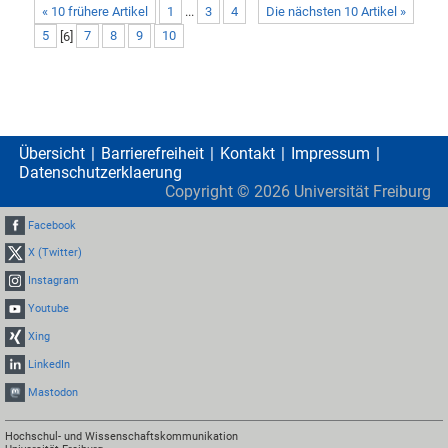
« 10 frühere Artikel
1
...
3
4
Die nächsten 10 Artikel »
5
[
6
]
7
8
9
10
Übersicht
Barrierefreiheit
Kontakt
Impressum
Datenschutzerklaerung
Copyright ©
2026
Universität Freiburg
Facebook
X (Twitter)
Instagram
Youtube
Xing
LinkedIn
Mastodon
Hochschul- und Wissenschaftskommunikation