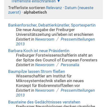
Trefferliste einschränken
Trefferliste sortieren
Relevanz
·
Datum (neueste
zuerst)
·
alphabetisch
Bankenforscher, Debattierkünstler, Sportexpertin
Die neue Ausgabe der Freiburger
Universitätszeitung uni’leben ist erschienen
/
Existiert in
Newsroom
Pressemitteilungen
2013
Barbara Koch ist neue Präsidentin
Freiburger Forstwissenschaftlerin steht an
der Spitze des Council of European Foresters
/
Existiert in
Newsroom
Personalia
Baumpilze lassen Strom fließen
Wissenschaftler am Institut für
Mikrosystemtechnik stellen ein neues
Konzept für Biobrennstoffzellen vor
/
Existiert in
Newsroom
Pressemitteilungen
2013
Bausteine des Gedächtnisses verstehen
Freiburger Neurobiologen decken räumliche