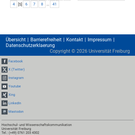
4
[
5
]
6
7
8
...
41
Übersicht
Barrierefreiheit
Kontakt
Impressum
Datenschutzerklaerung
Copyright ©
2026
Universität Freiburg
Facebook
X (Twitter)
Instagram
Youtube
Xing
LinkedIn
Mastodon
Hochschul- und Wissenschaftskommunikation
Universität Freiburg
Tel.: (+49) 0761 203 4302