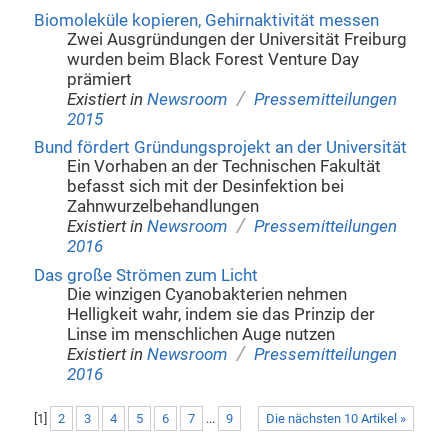
Biomoleküle kopieren, Gehirnaktivität messen
Zwei Ausgründungen der Universität Freiburg
wurden beim Black Forest Venture Day
prämiert
/
Existiert in
Newsroom
Pressemitteilungen
2015
Bund fördert Gründungsprojekt an der Universität
Ein Vorhaben an der Technischen Fakultät
befasst sich mit der Desinfektion bei
Zahnwurzelbehandlungen
/
Existiert in
Newsroom
Pressemitteilungen
2016
Das große Strömen zum Licht
Die winzigen Cyanobakterien nehmen
Helligkeit wahr, indem sie das Prinzip der
Linse im menschlichen Auge nutzen
/
Existiert in
Newsroom
Pressemitteilungen
2016
[
1
]
2
3
4
5
6
7
...
9
Die nächsten 10 Artikel »