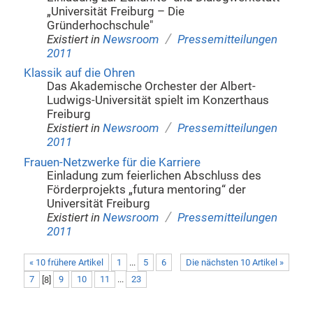
„Universität Freiburg – Die
Gründerhochschule"
/
Existiert in
Newsroom
Pressemitteilungen
2011
Klassik auf die Ohren
Das Akademische Orchester der Albert-
Ludwigs-Universität spielt im Konzerthaus
Freiburg
/
Existiert in
Newsroom
Pressemitteilungen
2011
Frauen-Netzwerke für die Karriere
Einladung zum feierlichen Abschluss des
Förderprojekts „futura mentoring“ der
Universität Freiburg
/
Existiert in
Newsroom
Pressemitteilungen
2011
« 10 frühere Artikel
1
...
5
6
Die nächsten 10 Artikel »
7
[
8
]
9
10
11
...
23