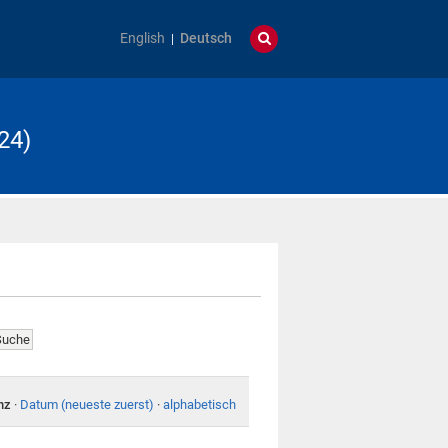
English
Deutsch
24)
nz
·
Datum (neueste zuerst)
·
alphabetisch