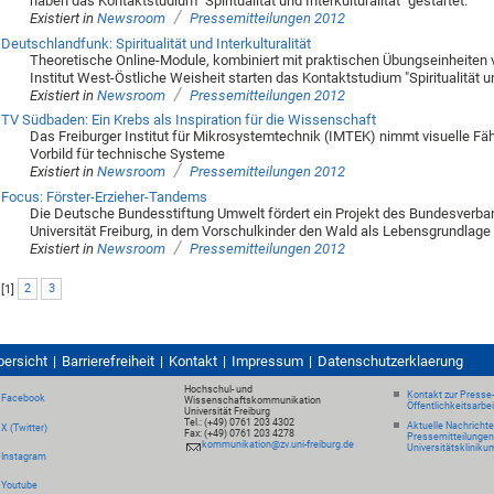
haben das Kontaktstudium "Spiritualität und Interkulturalität" gestartet.
/
Existiert in
Newsroom
Pressemitteilungen 2012
Deutschlandfunk: Spiritualität und Interkulturalität
Theoretische Online-Module, kombiniert mit praktischen Übungseinheiten vo
Institut West-Östliche Weisheit starten das Kontaktstudium "Spiritualität und
/
Existiert in
Newsroom
Pressemitteilungen 2012
TV Südbaden: Ein Krebs als Inspiration für die Wissenschaft
Das Freiburger Institut für Mikrosystemtechnik (IMTEK) nimmt visuelle F
Vorbild für technische Systeme
/
Existiert in
Newsroom
Pressemitteilungen 2012
Focus: Förster-Erzieher-Tandems
Die Deutsche Bundesstiftung Umwelt fördert ein Projekt des Bundesverba
Universität Freiburg, in dem Vorschulkinder den Wald als Lebensgrundlage
/
Existiert in
Newsroom
Pressemitteilungen 2012
[
1
]
2
3
bersicht
Barrierefreiheit
Kontakt
Impressum
Datenschutzerklaerung
Hochschul- und
Kontakt zur Presse
Facebook
Wissenschaftskommunikation
Öffentlichkeitsarbe
Universität Freiburg
Tel.: (+49) 0761 203 4302
Aktuelle Nachricht
X (Twitter)
Fax: (+49) 0761 203 4278
Pressemitteilungen
kommunikation@zv.uni-freiburg.de
Universitätskliniku
Instagram
Youtube