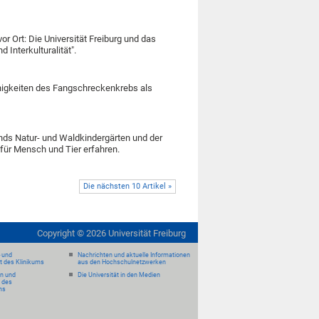
r Ort: Die Universität Freiburg und das
 Interkulturalität".
ähigkeiten des Fangschreckenkrebs als
nds Natur- und Waldkindergärten und der
 für Mensch und Tier erfahren.
Die nächsten 10 Artikel »
Copyright ©
2026
Universität Freiburg
- und
Nachrichten und aktuelle Informationen
it des Klinikums
aus den Hochschulnetzwerken
en und
Die Universität in den Medien
 des
ms