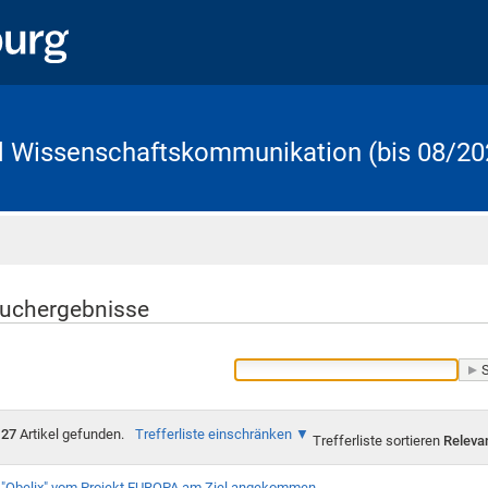
d Wissenschaftskommunikation (bis 08/20
Startseite
uchergebnisse
27
Artikel gefunden.
Trefferliste einschränken
Trefferliste sortieren
Releva
"Obelix" vom Projekt EUROPA am Ziel angekommen