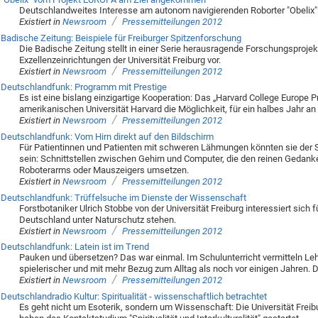
Deutschlandweites Interesse am autonom navigierenden Roborter "Obelix"
/
Existiert in
Newsroom
Pressemitteilungen 2012
Badische Zeitung: Beispiele für Freiburger Spitzenforschung
Die Badische Zeitung stellt in einer Serie herausragende Forschungsproj
Exzellenzeinrichtungen der Universität Freiburg vor.
/
Existiert in
Newsroom
Pressemitteilungen 2012
Deutschlandfunk: Programm mit Prestige
Es ist eine bislang einzigartige Kooperation: Das „Harvard College Europe 
amerikanischen Universität Harvard die Möglichkeit, für ein halbes Jahr an 
/
Existiert in
Newsroom
Pressemitteilungen 2012
Deutschlandfunk: Vom Hirn direkt auf den Bildschirm
Für Patientinnen und Patienten mit schweren Lähmungen könnten sie der 
sein: Schnittstellen zwischen Gehirn und Computer, die den reinen Gedan
Roboterarms oder Mauszeigers umsetzen.
/
Existiert in
Newsroom
Pressemitteilungen 2012
Deutschlandfunk: Trüffelsuche im Dienste der Wissenschaft
Forstbotaniker Ulrich Stobbe von der Universität Freiburg interessiert sich f
Deutschland unter Naturschutz stehen.
/
Existiert in
Newsroom
Pressemitteilungen 2012
Deutschlandfunk: Latein ist im Trend
Pauken und übersetzen? Das war einmal. Im Schulunterricht vermitteln Leh
spielerischer und mit mehr Bezug zum Alltag als noch vor einigen Jahren. D
/
Existiert in
Newsroom
Pressemitteilungen 2012
Deutschlandradio Kultur: Spiritualität - wissenschaftlich betrachtet
Es geht nicht um Esoterik, sondern um Wissenschaft: Die Universität Freib