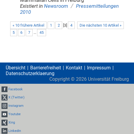
Mammalian Cells in Freiburg
/
Existiert in
Newsroom
Pressemitteilungen
2010
« 10 frühere Artikel
1
2
[
3
]
4
Die nächsten 10 Artikel »
5
6
7
...
45
Übersicht
Barrierefreiheit
Kontakt
Impressum
Datenschutzerklaerung
Copyright ©
2026
Universität Freiburg
Facebook
X (Twitter)
Instagram
Youtube
Xing
LinkedIn