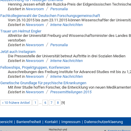
Henning Jessen erhält den Ruzicka-Preis der Eidgenössischen Technisch
/
Existiert in
Newsroom
Personalia
Fachkollegienwahl der Deutschen Forschungsgemeinschaft
Vom 26.10.2015 bis zum 23.11.2015 können Wissenschaftler der Universit
/
Existiert in
Newsroom
Interne Nachrichten
Trauer um Helmut Engler
Altrektor der Universität Freiburg und Wissenschaftsminister des Landes
verstorben
/
Existiert in
Newsroom
Personalia
Jetzt auch Instagram
Die Pressestelle der Universität betreut Auftritte in drei Sozialen Medien
/
Existiert in
Newsroom
Interne Nachrichten
Fellowships, Projektgruppen, Konferenzen
Ausschreibungen des Freiburg Institute for Advanced Studies mit bis zu 1
/
Existiert in
Newsroom
Interne Nachrichten
Genetische Grundlage für psychische Erkrankungen
Mit ihrer Studie hoffen Forscher, die Entwicklung von neuen Medikamente
/
Existiert in
Newsroom
Pressemitteilungen 2015
« 10 frühere Artikel
1
...
6
7
8
[
9
]
bersicht
Barrierefreiheit
Kontakt
Impressum
Datenschutzerklaerung
Hochschul- und
Kontakt zur Presse