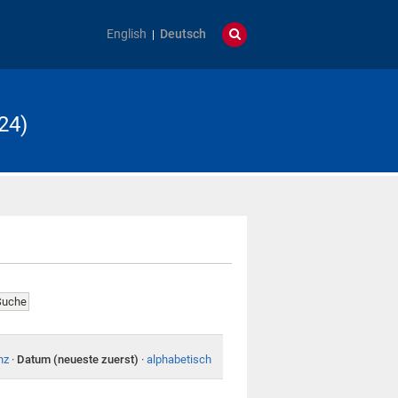
English
Deutsch
24)
nz
·
Datum (neueste zuerst)
·
alphabetisch