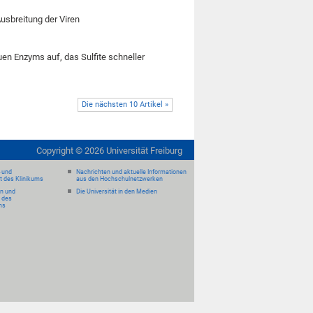
usbreitung der Viren
en Enzyms auf, das Sulfite schneller
Die nächsten 10 Artikel »
Copyright ©
2026
Universität Freiburg
- und
Nachrichten und aktuelle Informationen
it des Klinikums
aus den Hochschulnetzwerken
en und
Die Universität in den Medien
 des
ms