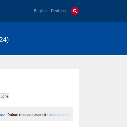
English
Deutsch
24)
anz
·
Datum (neueste zuerst)
·
alphabetisch