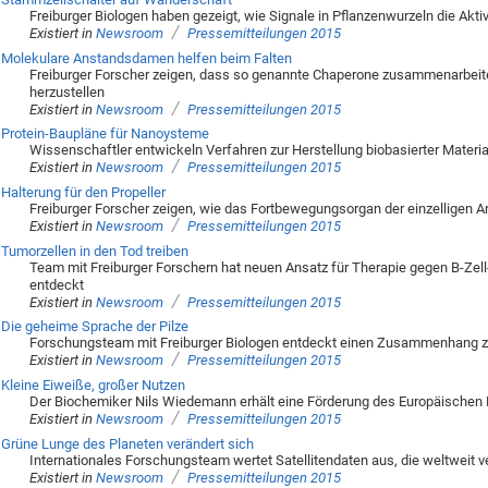
Freiburger Biologen haben gezeigt, wie Signale in Pflanzenwurzeln die Ak
/
Existiert in
Newsroom
Pressemitteilungen 2015
Molekulare Anstandsdamen helfen beim Falten
Freiburger Forscher zeigen, dass so genannte Chaperone zusammenarbeite
herzustellen
/
Existiert in
Newsroom
Pressemitteilungen 2015
Protein-Baupläne für Nanoysteme
Wissenschaftler entwickeln Verfahren zur Herstellung biobasierter Materi
/
Existiert in
Newsroom
Pressemitteilungen 2015
Halterung für den Propeller
Freiburger Forscher zeigen, wie das Fortbewegungsorgan der einzelligen A
/
Existiert in
Newsroom
Pressemitteilungen 2015
Tumorzellen in den Tod treiben
Team mit Freiburger Forschern hat neuen Ansatz für Therapie gegen B-Ze
entdeckt
/
Existiert in
Newsroom
Pressemitteilungen 2015
Die geheime Sprache der Pilze
Forschungsteam mit Freiburger Biologen entdeckt einen Zusammenhang 
/
Existiert in
Newsroom
Pressemitteilungen 2015
Kleine Eiweiße, großer Nutzen
Der Biochemiker Nils Wiedemann erhält eine Förderung des Europäischen 
/
Existiert in
Newsroom
Pressemitteilungen 2015
Grüne Lunge des Planeten verändert sich
Internationales Forschungsteam wertet Satellitendaten aus, die weltweit
/
Existiert in
Newsroom
Pressemitteilungen 2015