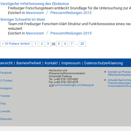
Verzögerter Infektionsweg des Ebolavirus
Freiburger Forschungsteam entdeckt Grundlage für die Untersuchung zur A
/
Existiert in
Newsroom
Pressemitteilungen 2015
Weniger Schwefel im Wein
Team mit Freiburger Forschern klärt Struktur und Funktionsweise eines neu
reduziert
/
Existiert in
Newsroom
Pressemitteilungen 2015
« 10 frühere Artikel
1
2
3
[
4
]
5
6
7
...
20
bersicht
Barrierefreiheit
Kontakt
Impressum
Datenschutzerklaerung
Hochschul- und
Kontakt zur Presse
Facebook
Wissenschaftskommunikation
Öffentlichkeitsarbe
Universität Freiburg
Tel.: (+49) 0761 203 4302
Aktuelle Nachricht
X (Twitter)
Fax: (+49) 0761 203 4278
Pressemitteilungen
kommunikation@zv.uni-freiburg.de
Universitätskliniku
Instagram
Youtube
Xing
LinkedIn
Mastodon