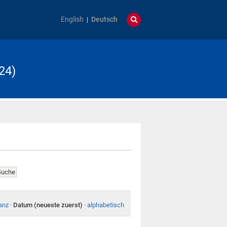
English
Deutsch
24)
anz
·
Datum (neueste zuerst)
·
alphabetisch