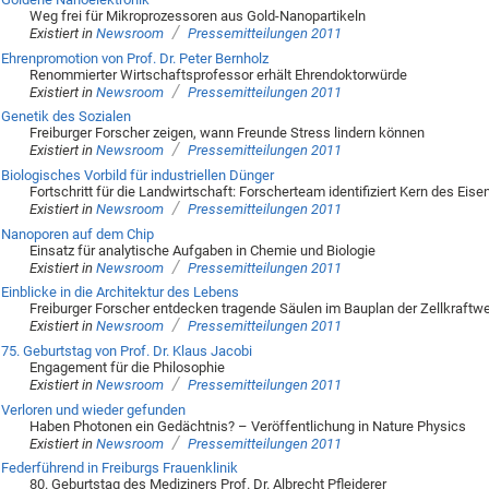
Weg frei für Mikroprozessoren aus Gold-Nanopartikeln
/
Existiert in
Newsroom
Pressemitteilungen 2011
Ehrenpromotion von Prof. Dr. Peter Bernholz
Renommierter Wirtschaftsprofessor erhält Ehrendoktorwürde
/
Existiert in
Newsroom
Pressemitteilungen 2011
Genetik des Sozialen
Freiburger Forscher zeigen, wann Freunde Stress lindern können
/
Existiert in
Newsroom
Pressemitteilungen 2011
Biologisches Vorbild für industriellen Dünger
Fortschritt für die Landwirtschaft: Forscherteam identifiziert Kern des Ei
/
Existiert in
Newsroom
Pressemitteilungen 2011
Nanoporen auf dem Chip
Einsatz für analytische Aufgaben in Chemie und Biologie
/
Existiert in
Newsroom
Pressemitteilungen 2011
Einblicke in die Architektur des Lebens
Freiburger Forscher entdecken tragende Säulen im Bauplan der Zellkraftw
/
Existiert in
Newsroom
Pressemitteilungen 2011
75. Geburtstag von Prof. Dr. Klaus Jacobi
Engagement für die Philosophie
/
Existiert in
Newsroom
Pressemitteilungen 2011
Verloren und wieder gefunden
Haben Photonen ein Gedächtnis? – Veröffentlichung in Nature Physics
/
Existiert in
Newsroom
Pressemitteilungen 2011
Federführend in Freiburgs Frauenklinik
80. Geburtstag des Mediziners Prof. Dr. Albrecht Pfleiderer