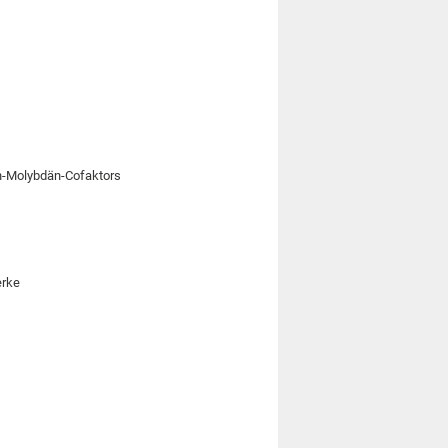
sen-Molybdän-Cofaktors
erke