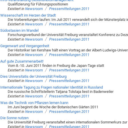
Qualifizierung für Führungspositionen
/
Existiert in
Newsroom
Pressemitteilungen 2011
Wissenschaft im Herzen der Stadt
Die Vorbereitungen laufen: Im Juli 2011 verwandelt sich der Münsterplatz
/
Existiert in
Newsroom
Pressemitteilungen 2011
Südostasien im Wandel
Forschungsverbund der Universität Freiburg veranstaltet Konferenz zu Dez
/
Existiert in
Newsroom
Pressemitteilungen 2011
Gegenwart und Vergangenheit
Der Historiker Ian Kershaw hält einen Vortrag an der Albert-Ludwigs-Univer
/
Existiert in
Newsroom
Pressemitteilungen 2011
Auf gute Zusammenarbeit!
Vom 8.-10. Juni 2011 finden in Freiburg die Japan-Tage statt
/
Existiert in
Newsroom
Pressemitteilungen 2011
Dies Universitatis der Universität Freiburg
/
Existiert in
Newsroom
Pressemitteilungen 2011
Internationale Tagung zu Fragen nationaler Identität in Russland
Die russische Schriftstellerin Tatjana Tolstaja liest in Badenweiler
/
Existiert in
Newsroom
Pressemitteilungen 2011
Was die Technik von Pflanzen lernen kann
Im Juni beginnt die Woche der Botanischen Gärten 2011
/
Existiert in
Newsroom
Pressemitteilungen 2011
Die Sonne nutzen
Die Universität Freiburg veranstaltet einen internationalen Sommerkurs zur
/
Existiert in
Newsroom
Pressemitteilungen 2011