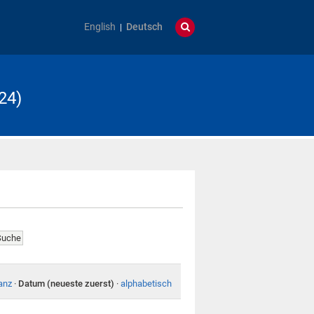
English
Deutsch
24)
anz
·
Datum (neueste zuerst)
·
alphabetisch