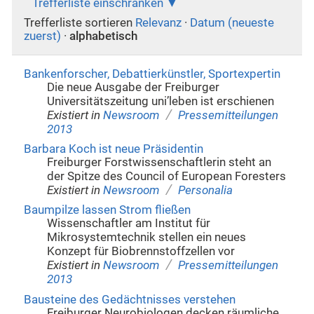
Trefferliste einschränken
Trefferliste sortieren
Relevanz
·
Datum (neueste
zuerst)
·
alphabetisch
Bankenforscher, Debattierkünstler, Sportexpertin
Die neue Ausgabe der Freiburger
Universitätszeitung uni’leben ist erschienen
/
Existiert in
Newsroom
Pressemitteilungen
2013
Barbara Koch ist neue Präsidentin
Freiburger Forstwissenschaftlerin steht an
der Spitze des Council of European Foresters
/
Existiert in
Newsroom
Personalia
Baumpilze lassen Strom fließen
Wissenschaftler am Institut für
Mikrosystemtechnik stellen ein neues
Konzept für Biobrennstoffzellen vor
/
Existiert in
Newsroom
Pressemitteilungen
2013
Bausteine des Gedächtnisses verstehen
Freiburger Neurobiologen decken räumliche