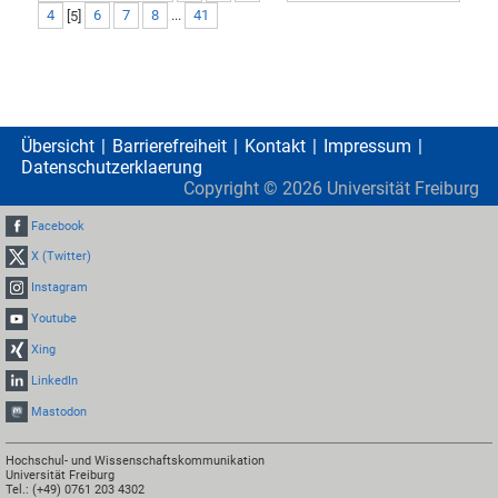
4
[
5
]
6
7
8
...
41
Übersicht
Barrierefreiheit
Kontakt
Impressum
Datenschutzerklaerung
Copyright ©
2026
Universität Freiburg
Facebook
X (Twitter)
Instagram
Youtube
Xing
LinkedIn
Mastodon
Hochschul- und Wissenschaftskommunikation
Universität Freiburg
Tel.: (+49) 0761 203 4302