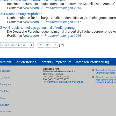
Bei einer Podiumsdiskussion steht das kontroverse Modell „Open Access“
/
Existiert in
Newsroom
Pressemitteilungen 2013
Zur Nachahmung empfohlen
Hochschulperle für Freiburger Studierendeninitiative „Bachelor gemeinsam
/
Existiert in
Newsroom
Pressemitteilungen 2011
Zwei Graduiertenkollegs gehen in die Verlängerung
Die Deutsche Forschungsgemeinschaft fördert die fächerübergreifende A
/
Existiert in
Newsroom
Pressemitteilungen 2016
« 10 frühere Artikel
1
...
29
30
31
[
32
]
bersicht
Barrierefreiheit
Kontakt
Impressum
Datenschutzerklaerung
Hochschul- und
Kontakt zur Presse
Facebook
Wissenschaftskommunikation
Öffentlichkeitsarbe
Universität Freiburg
Tel.: (+49) 0761 203 4302
Aktuelle Nachricht
X (Twitter)
Fax: (+49) 0761 203 4278
Pressemitteilungen
kommunikation@zv.uni-freiburg.de
Universitätskliniku
Instagram
Youtube
Xing
LinkedIn
Mastodon