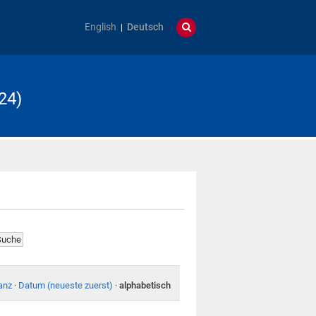
English
Deutsch
24)
anz
·
Datum (neueste zuerst)
·
alphabetisch