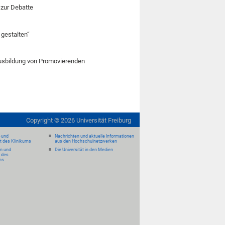
 zur Debatte
 gestalten“
usbildung von Promovierenden
Copyright ©
2026
Universität Freiburg
- und
Nachrichten und aktuelle Informationen
it des Klinikums
aus den Hochschulnetzwerken
en und
Die Universität in den Medien
 des
ms