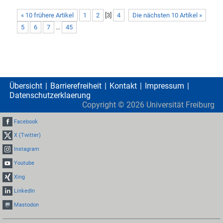
« 10 frühere Artikel
1
2
[
3
]
4
Die nächsten 10 Artikel »
5
6
7
...
45
Übersicht
Barrierefreiheit
Kontakt
Impressum
Datenschutzerklaerung
Copyright ©
2026
Universität Freiburg
Facebook
X (Twitter)
Instagram
Youtube
Xing
LinkedIn
Mastodon