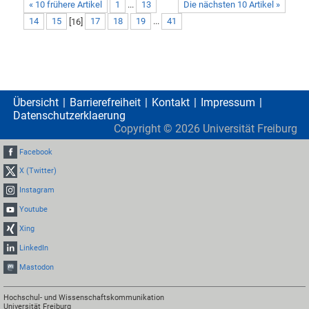
« 10 frühere Artikel
1
...
13
Die nächsten 10 Artikel »
14
15
[
16
]
17
18
19
...
41
Übersicht
Barrierefreiheit
Kontakt
Impressum
Datenschutzerklaerung
Copyright ©
2026
Universität Freiburg
Facebook
X (Twitter)
Instagram
Youtube
Xing
LinkedIn
Mastodon
Hochschul- und Wissenschaftskommunikation
Universität Freiburg