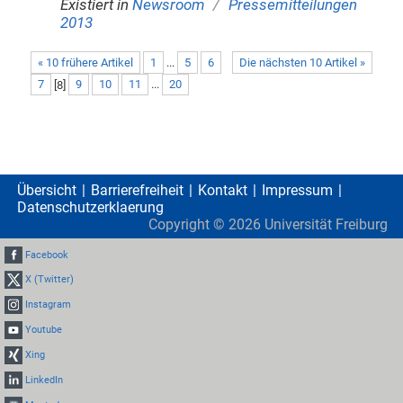
/
Existiert in
Newsroom
Pressemitteilungen
2013
« 10 frühere Artikel
1
...
5
6
Die nächsten 10 Artikel »
7
[
8
]
9
10
11
...
20
Übersicht
Barrierefreiheit
Kontakt
Impressum
Datenschutzerklaerung
Copyright ©
2026
Universität Freiburg
Facebook
X (Twitter)
Instagram
Youtube
Xing
LinkedIn