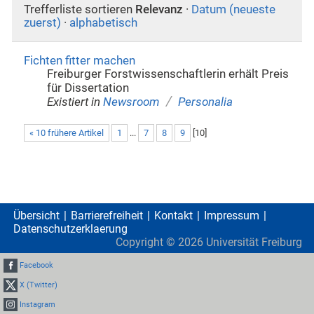
Trefferliste sortieren
Relevanz
·
Datum (neueste
zuerst)
·
alphabetisch
Fichten fitter machen
Freiburger Forstwissenschaftlerin erhält Preis
für Dissertation
/
Existiert in
Newsroom
Personalia
« 10 frühere Artikel
1
...
7
8
9
[
10
]
Übersicht
Barrierefreiheit
Kontakt
Impressum
Datenschutzerklaerung
Copyright ©
2026
Universität Freiburg
Facebook
X (Twitter)
Instagram