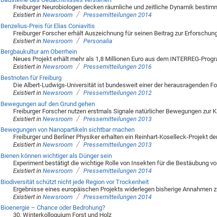
Freiburger Neurobiologen decken räumliche und zeitliche Dynamik bestim
/
Existiert in
Newsroom
Pressemitteilungen 2014
Benzelius-Preis für Elias Coniavitis
Freiburger Forscher erhält Auszeichnung für seinen Beitrag zur Erforschu
/
Existiert in
Newsroom
Personalia
Bergbaukultur am Oberrhein
Neues Projekt erhält mehr als 1,8 Millionen Euro aus dem INTERREG-Prog
/
Existiert in
Newsroom
Pressemitteilungen 2016
Bestnoten für Freiburg
Die Albert-Ludwigs-Universität ist bundesweit einer der herausragenden Fo
/
Existiert in
Newsroom
Pressemitteilungen 2012
Bewegungen auf den Grund gehen
Freiburger Forscher nutzen erstmals Signale natürlicher Bewegungen zur K
/
Existiert in
Newsroom
Pressemitteilungen 2013
Bewegungen von Nanopartikeln sichtbar machen
Freiburger und Berliner Physiker erhalten ein Reinhart-Koselleck-Projek
/
Existiert in
Newsroom
Pressemitteilungen 2013
Bienen können wichtiger als Dünger sein
Experiment bestätigt die wichtige Rolle von Insekten für die Bestäubung vo
/
Existiert in
Newsroom
Pressemitteilungen 2014
Biodiversität schützt nicht jede Region vor Trockenheit
Ergebnisse eines europäischen Projekts widerlegen bisherige Annahmen z
/
Existiert in
Newsroom
Pressemitteilungen 2014
Bioenergie – Chance oder Bedrohung?
30. Winterkolloquium Forst und Holz