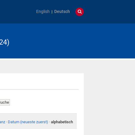
English
Deutsch
24)
anz
·
Datum (neueste zuerst)
·
alphabetisch