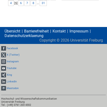
4
[
5
]
6
7
8
...
31
Übersicht
Barrierefreiheit
Kontakt
Impressum
Datenschutzerklaerung
Copyright ©
2026
Universität Freiburg
Facebook
X (Twitter)
Instagram
Youtube
Xing
LinkedIn
Mastodon
Hochschul- und Wissenschaftskommunikation
Universität Freiburg
Tel.: (+49) 0761 203 4302