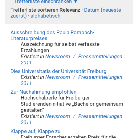
Trefferliste einschränken
Trefferliste sortieren
Relevanz
·
Datum (neueste
zuerst)
·
alphabetisch
Ausschreibung des Paula Rombach-
Literaturpreises
Auszeichnung für selbst verfasste
Erzählungen
/
Existiert in
Newsroom
Pressemitteilungen
2011
Dies Universitatis der Universität Freiburg
/
Existiert in
Newsroom
Pressemitteilungen
2011
Zur Nachahmung empfohlen
Hochschulperle für Freiburger
Studierendeninitiative „Bachelor gemeinsam
gestalten“
/
Existiert in
Newsroom
Pressemitteilungen
2011
Klappe auf, Klappe zu
Freiburger Forscher erhalten Preis für die