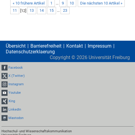
« 10 frühere Artikel
1
...
9
10
Die nächsten 10 Artikel »
11
[
12
]
13
14
15
...
23
Übersicht
Barrierefreiheit
Kontakt
Impressum
Datenschutzerklaerung
Copyright ©
2026
Universität Freiburg
Facebook
X (Twitter)
Instagram
Youtube
Xing
LinkedIn
Mastodon
Hochschul- und Wissenschaftskommunikation