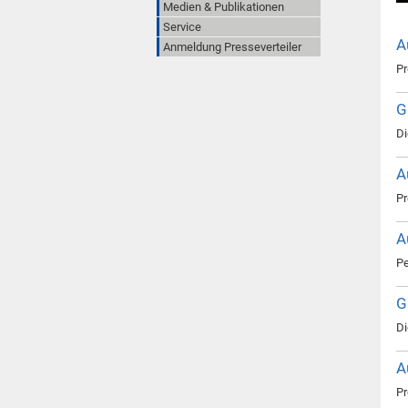
Medien & Publikationen
Service
A
Anmeldung Presseverteiler
Pr
G
Di
A
Pr
A
Pe
G
Di
A
Pr