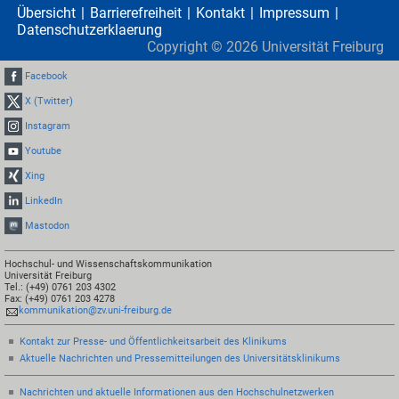
Übersicht
Barrierefreiheit
Kontakt
Impressum
Datenschutzerklaerung
Copyright ©
2026
Universität Freiburg
Facebook
X (Twitter)
Instagram
Youtube
Xing
LinkedIn
Mastodon
Hochschul- und Wissenschaftskommunikation
Universität Freiburg
Tel.: (+49) 0761 203 4302
Fax: (+49) 0761 203 4278
kommunikation@zv.uni-freiburg.de
Kontakt zur Presse- und Öffentlichkeitsarbeit des Klinikums
Aktuelle Nachrichten und Pressemitteilungen des Universitätsklinikums
Nachrichten und aktuelle Informationen aus den Hochschulnetzwerken