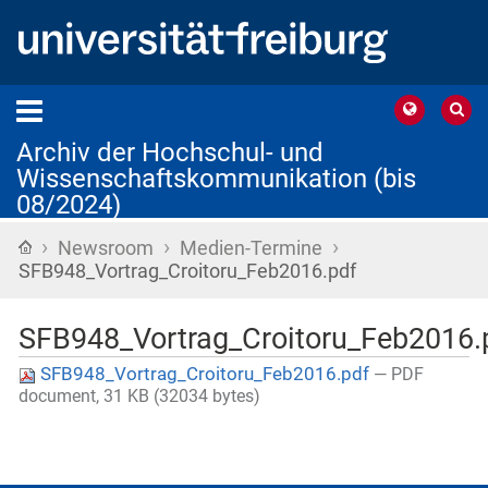
Archiv der Hochschul- und
Wissenschaftskommunikation (bis
08/2024)
›
›
›
Startseite
Newsroom
Medien-Termine
SFB948_Vortrag_Croitoru_Feb2016.pdf
SFB948_Vortrag_Croitoru_Feb2016.
SFB948_Vortrag_Croitoru_Feb2016.pdf
— PDF
document, 31 KB (32034 bytes)