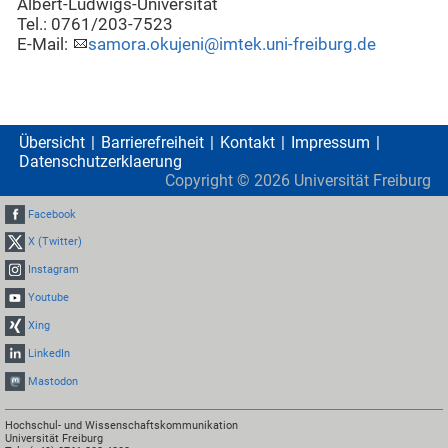
Albert-Ludwigs-Universität
Tel.: 0761/203-7523
E-Mail:
samora.okujeni@imtek.uni-freiburg.de
Übersicht
Barrierefreiheit
Kontakt
Impressum
Datenschutzerklaerung
Copyright ©
2026
Universität Freiburg
Facebook
X (Twitter)
Instagram
Youtube
Xing
LinkedIn
Mastodon
Hochschul- und Wissenschaftskommunikation
Universität Freiburg