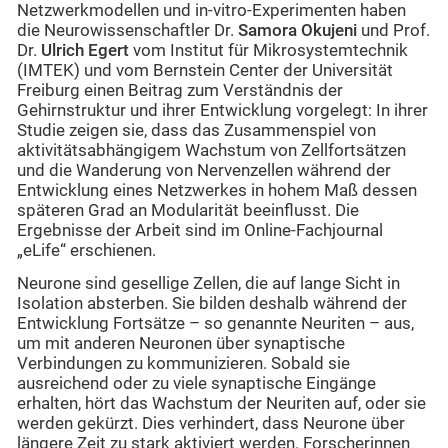
Netzwerkmodellen und in-vitro-Experimenten haben
die Neurowissenschaftler Dr.
Samora Okujeni
und Prof.
Dr.
Ulrich Egert
vom Institut für Mikrosystemtechnik
(IMTEK) und vom Bernstein Center der Universität
Freiburg einen Beitrag zum Verständnis der
Gehirnstruktur und ihrer Entwicklung vorgelegt: In ihrer
Studie zeigen sie, dass das Zusammenspiel von
aktivitätsabhängigem Wachstum von Zellfortsätzen
und die Wanderung von Nervenzellen während der
Entwicklung eines Netzwerkes in hohem Maß dessen
späteren Grad an Modularität beeinflusst. Die
Ergebnisse der Arbeit sind im Online-Fachjournal
„eLife“ erschienen.
Neurone sind gesellige Zellen, die auf lange Sicht in
Isolation absterben. Sie bilden deshalb während der
Entwicklung Fortsätze – so genannte Neuriten – aus,
um mit anderen Neuronen über synaptische
Verbindungen zu kommunizieren. Sobald sie
ausreichend oder zu viele synaptische Eingänge
erhalten, hört das Wachstum der Neuriten auf, oder sie
werden gekürzt. Dies verhindert, dass Neurone über
längere Zeit zu stark aktiviert werden. Forscherinnen