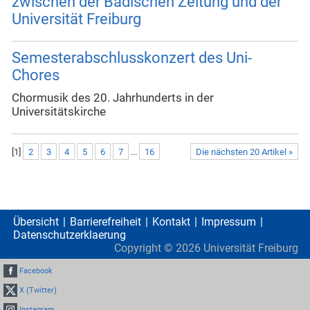
zwischen der Badischen Zeitung und der
Universität Freiburg
Semesterabschlusskonzert des Uni-
Chores
Chormusik des 20. Jahrhunderts in der
Universitätskirche
[
1
]
2
3
4
5
6
7
...
16
Die nächsten 20 Artikel »
Übersicht
Barrierefreiheit
Kontakt
Impressum
Datenschutzerklaerung
Copyright ©
2026
Universität Freiburg
Facebook
X (Twitter)
Instagram