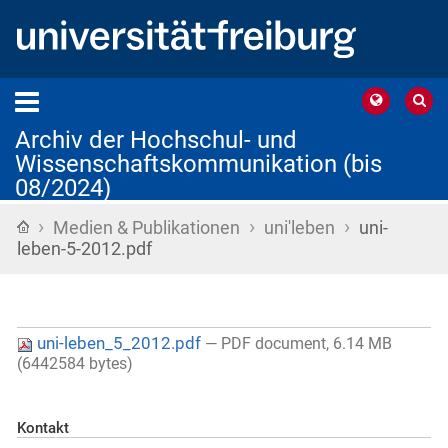
Archiv der Hochschul- und
Wissenschaftskommunikation (bis
08/2024)
›
›
›
Startseite
Medien & Publikationen
uni'leben
uni-
leben-5-2012.pdf
uni-leben_5_2012.pdf
— PDF document, 6.14 MB
(6442584 bytes)
Kontakt