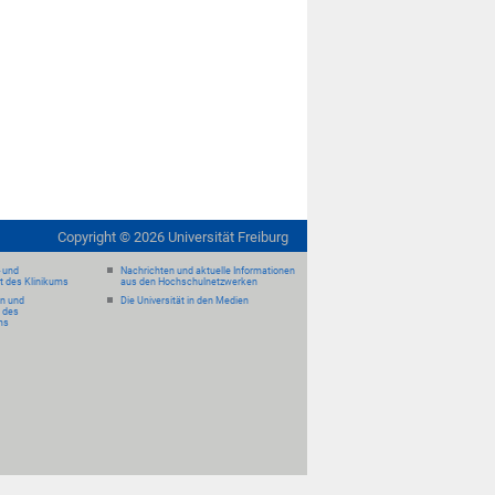
Copyright ©
2026
Universität Freiburg
- und
Nachrichten und aktuelle Informationen
it des Klinikums
aus den Hochschulnetzwerken
en und
Die Universität in den Medien
 des
ms