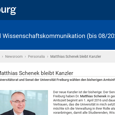
d Wissenschaftskommunikation (bis 08/20
›
›
›
Startseite
Newsroom
Personalia
Matthias Schenek bleibt Kanzler
atthias Schenek bleibt Kanzler
iversitätsrat und Senat der Universität Freiburg wählen den bisherigen Amtsin
Der neue Kanzler ist der bisherige: Der Sena
Freiburg haben Dr.
Matthias Schenek
in ge
Amtszeit beginnt am 1. April 2016 und dau
Vertrauen, das die Universität in mich setz
möchte ich die Verwaltung in ihrer Rolle al
voranbringen, damit alle Studierenden, W