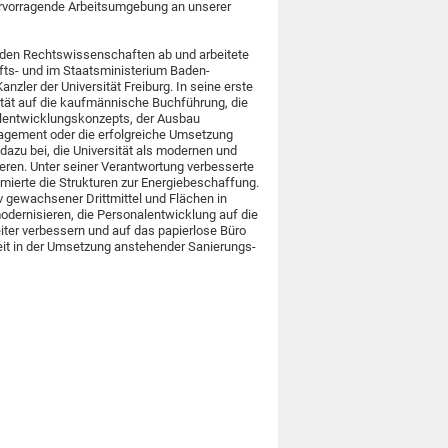
hervorragende Arbeitsumgebung an unserer
 den Rechtswissenschaften ab und arbeitete
ts- und im Staatsministerium Baden-
anzler der Universität Freiburg. In seine erste
tät auf die kaufmännische Buchführung, die
nalentwicklungskonzepts, der Ausbau
agement oder die erfolgreiche Umsetzung
azu bei, die Universität als modernen und
ieren. Unter seiner Verantwortung verbesserte
imierte die Strukturen zur Energiebeschaffung.
iv gewachsener Drittmittel und Flächen in
modernisieren, die Personalentwicklung auf die
eiter verbessern und auf das papierlose Büro
keit in der Umsetzung anstehender Sanierungs-