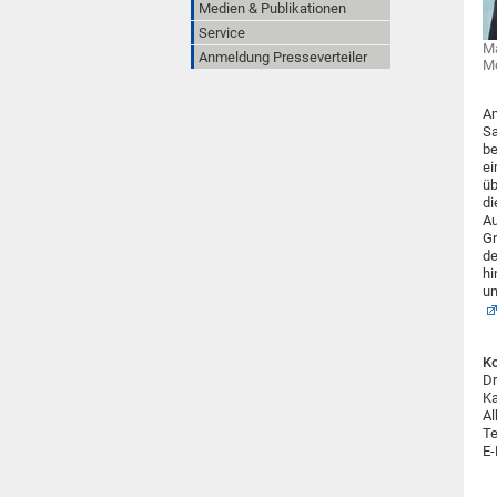
Medien & Publikationen
Service
Ma
Anmeldung Presseverteiler
M
Am
Sa
be
ei
üb
di
Au
Gr
de
hi
un
Ko
Dr
Ka
Al
Te
E-