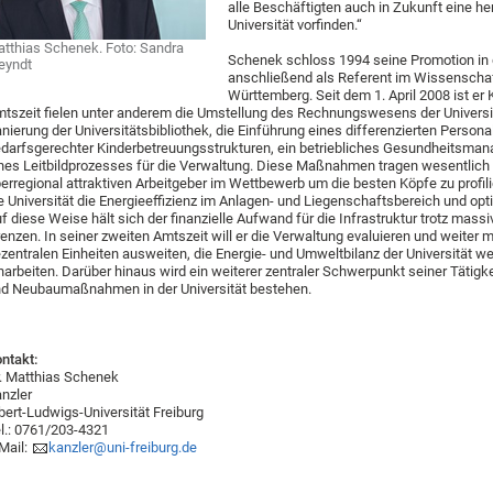
alle Beschäftigten auch in Zukunft eine 
Universität vorfinden.“
tthias Schenek. Foto: Sandra
Schenek schloss 1994 seine Promotion in
eyndt
anschließend als Referent im Wissenschaf
Württemberg. Seit dem 1. April 2008 ist er K
tszeit fielen unter anderem die Umstellung des Rechnungswesens der Universi
nierung der Universitätsbibliothek, die Einführung eines differenzierten Perso
darfsgerechter Kinderbetreuungsstrukturen, ein betriebliches Gesundheitsman
nes Leitbildprozesses für die Verwaltung. Diese Maßnahmen tragen wesentlich d
erregional attraktiven Arbeitgeber im Wettbewerb um die besten Köpfe zu profil
e Universität die Energieeffizienz im Anlagen- und Liegenschaftsbereich und opt
f diese Weise hält sich der finanzielle Aufwand für die Infrastruktur trotz mass
enzen. In seiner zweiten Amtszeit will er die Verwaltung evaluieren und weiter 
zentralen Einheiten ausweiten, die Energie- und Umweltbilanz der Universität w
narbeiten. Darüber hinaus wird ein weiterer zentraler Schwerpunkt seiner Tätig
d Neubaumaßnahmen in der Universität bestehen.
ntakt:
. Matthias Schenek
nzler
bert-Ludwigs-Universität Freiburg
l.: 0761/203-4321
Mail:
kanzler@uni-freiburg.de