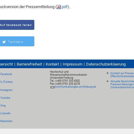
uckversion der Pressemitteilung (
pdf
).
bersicht
Barrierefreiheit
Kontakt
Impressum
Datenschutzerklaerung
Hochschul- und
Kontakt zur Presse
Facebook
Wissenschaftskommunikation
Öffentlichkeitsarbe
Universität Freiburg
Tel.: (+49) 0761 203 4302
Aktuelle Nachricht
X (Twitter)
Fax: (+49) 0761 203 4278
Pressemitteilungen
kommunikation@zv.uni-freiburg.de
Universitätskliniku
Instagram
Youtube
Xing
LinkedIn
Mastodon