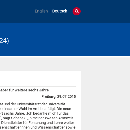
English
Deutsch
24)
haber für weitere sechs Jahre
Freiburg, 29.07.2015
t und der Universitätsrat der Universität
meinsamer Wahl im Amt bestätigt. Die neue
ert sechs Jahre. „Ich bedanke mich für das
t“, sagt Schenek. „In meiner zweiten Amtszeit
s Dienstleister für Forschung und Lehre weiter
issenschaftlerinnen und Wissenschaftler sowie