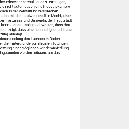
hwuchswissenschaftler dazu ermutigen,
ie nicht automatisch eine Industriekarriere
ebern in der Verwaltung versprechen.
ation mit der Landwirtschaft in Moshi, einer
den Tanzanias und Bamenda, der Hauptstadt
konnte er erstmalig nachweisen, dass dort
eit zeigt, dass eine nachhaltige städtische
tzung abhängt.
Wiederansiedlung des Luchses in Baden-
 die Hintergründe von illegalen Tötungen
Umsetzung einer möglichen Wiederansiedlung
g eingebunden werden müssen, um das