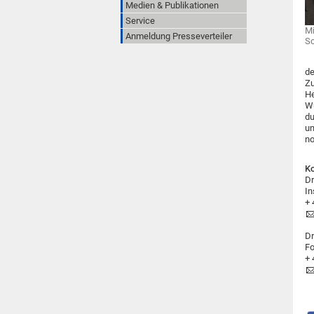
Medien & Publikationen
Service
Mi
Anmeldung Presseverteiler
Sc
de
Zu
He
Wü
du
un
no
Ko
Dr
In
+ 
Dr
Fo
+ 