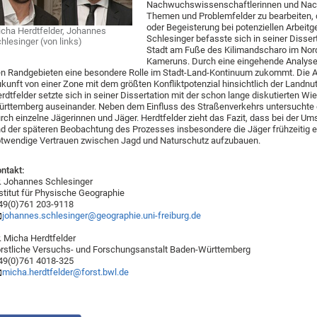
Nachwuchswissenschaftlerinnen und Nac
Themen und Problemfelder zu bearbeiten, d
oder Begeisterung bei potenziellen Arbeitg
cha Herdtfelder, Johannes
Schlesinger befasste sich in seiner Dissert
hlesinger (von links)
Stadt am Fuße des Kilimandscharo im Nor
Kameruns. Durch eine eingehende Analyse 
n Randgebieten eine besondere Rolle im Stadt-Land-Kontinuum zukommt. Die Arb
kunft von einer Zone mit dem größten Konfliktpotenzial hinsichtlich der Landnu
rdtfelder setzte sich in seiner Dissertation mit der schon lange diskutierten 
rttemberg auseinander. Neben dem Einfluss des Straßenverkehrs untersuchte er
rch einzelne Jägerinnen und Jäger. Herdtfelder zieht das Fazit, dass bei der 
d der späteren Beobachtung des Prozesses insbesondere die Jäger frühzeiti
twendige Vertrauen zwischen Jagd und Naturschutz aufzubauen.
ntakt:
. Johannes Schlesinger
stitut für Physische Geographie
49(0)761 203-9118
johannes.schlesinger@geographie.uni-freiburg.de
. Micha Herdtfelder
rstliche Versuchs- und Forschungsanstalt Baden-Württemberg
49(0)761 4018-325
micha.herdtfelder@forst.bwl.de