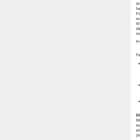
An
he
Fo
wa
We
da
ni
Pr
Fa
Bi
Mi
au
ei
(A