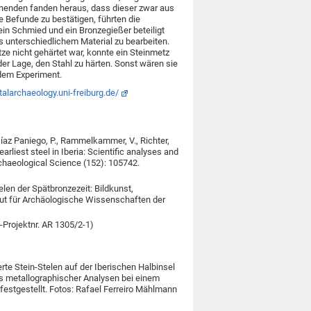
chenden fanden heraus, dass dieser zwar aus
 Befunde zu bestätigen, führten die
in Schmied und ein Bronzegießer beteiligt
s unterschiedlichem Material zu bearbeiten.
e nicht gehärtet war, konnte ein Steinmetz
er Lage, den Stahl zu härten. Sonst wären sie
 dem Experiment.
alarchaeology.uni-freiburg.de/
 Díaz Paniego, P., Rammelkammer, V., Richter,
arliest steel in Iberia: Scientific analyses and
Archaeological Science (152): 105742.
elen der Spätbronzezeit: Bildkunst,
tut für Archäologische Wissenschaften der
Projektnr. AR 1305/2-1)
e Stein-Stelen auf der Iberischen Halbinsel
ls metallographischer Analysen bei einem
festgestellt. Fotos: Rafael Ferreiro Mählmann