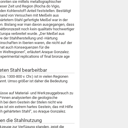
onnten sie mittels metallographischer
eser Zeit und Region (Rocha do Vigio,
den Kohlenstoff-Anteil feststellen. Bestätigt
nhand von Versuchen mit Meißeln aus
ärtetem Stahl gefertigte Meißel war in der
ten. Bislang war man davon ausgegangen, dass
Spätbronzezeit noch kein qualitativ hochwertiger
Europa verbreitet wurde. „Der Meißel aus
e der Stahlherstellung und -Härtung
nschaften in Iberien waren, die nicht auf der
hat auch Konsequenzen für die
n Weltregionen“, erläutert Araque Gonzalez.
experimental replications of final bronze age
eten Stahl bearbeitbar
ca. 1300-800 v. Chr.) ist in vielen Regionen
annt. Umso größer ist daher die Bedeutung
hlüsse auf Material- und Werkzeuggebrauch zu
*innen analysierten die geologische
 bei dem Gestein der Stelen nicht wie
 ist ein extrem hartes Gestein, das mit Hilfe
h gehärteten Stahl“, so Araque Gonzalez.
en die Stahlnutzung
zeuge zur Verfügung standen, zeigt die