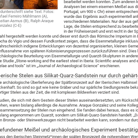
bearbeitet werden konnten. Zum anderen k
Analysen bei einem eisernen Meißel aus di
ldunterschrift siehe Text. Fotos:
Portugal, um 900 v. Chr) einen entsprechen
fael Ferreiro Mählmann (A),
wurde das Ergebnis auch experimentell a
stian Asmus (B), Ralph Araque
verschiedenen Materialien. Nur der aus geh
nzalez (C-E)
Lage, die Stelen entsprechend zu bearbei
in der Früheisenzeit und erst recht in der 
ahl hergestellt werden konnte und dieser erst durch das Römische Imperium in 
cha do Vigio und dessen Fundkontext zeigen, dass die Eisenmetallurgie inklusiv
hrscheinlich indigene Entwicklungen von dezentral organisierten, kleinen Gemei
nflussnahme von späteren Kolonisierungsprozessen zurückzuführen sind. Dies 
chäologische Beurteilung von Eisenmetallurgie und Quarzit-Skulpturen in andere
e Studie „Stone-working and the earliest steel in Iberia: Scientific analyses and 
elae and tools“ ist im „Journal of Archaeological Science“ erschienen.
berische Stelen aus Silikat-Quarz-Sandstein nur durch gehärt
e archäologische Überlieferung der Spätbronzezeit auf der Iberischen Halbinsel (
ckenhaft. So sind so gut wie keine Gräber und nur spärliche Siedlungsreste bek
rtiger Stelen aus der Zeit, die mit komplexen Bildwerken verziert sind.
udien, die sich mit dem Gestein dieser Stelen auseinandersetzten, um Rücksc
ehen, waren bislang allerdings die Ausnahme. Araque Gonzalez und seine Kolleg
sammensetzung der Stelen nun eingehend. Sie fanden dabei heraus, dass es ich
slang angenommen um Quarzit, sondern um Silikat-Quarz-Sandstein handelt. „Das
n Bronze- oder Steinwerkzeugen nicht bearbeitet werden kann, sondern nur durc
efundener Meißel und archäologisches Experiment bestätig
ss den iberischen Steinmetz*innen der späten Bronzezeit die notwendigen Werk