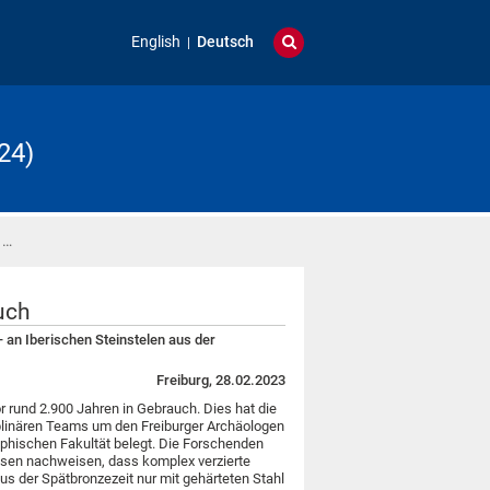
English
Deutsch
24)
 …
uch
an Iberischen Steinstelen aus der
Freiburg, 28.02.2023
r rund 2.900 Jahren in Gebrauch. Dies hat die
ziplinären Teams um den Freiburger Archäologen
ophischen Fakultät belegt. Die Forschenden
ysen nachweisen, dass komplex verzierte
aus der Spätbronzezeit nur mit gehärteten Stahl