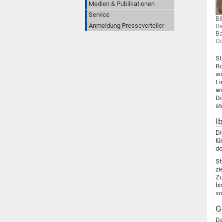
Medien & Publikationen
Service
Bi
Anmeldung Presseverteiler
Ra
Ba
Go
St
Ro
wa
Ei
ar
Di
st
I
Di
lü
do
St
zi
Zu
bi
vo
G
Da