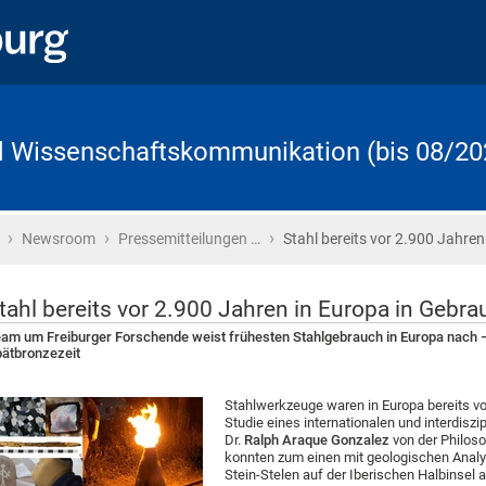
d Wissenschaftskommunikation (bis 08/20
›
›
›
Startseite
Newsroom
Pressemitteilungen …
Stahl bereits vor 2.900 Jahren
tahl bereits vor 2.900 Jahren in Europa in Gebra
am um Freiburger Forschende weist frühesten Stahlgebrauch in Europa nach – 
ätbronzezeit
Stahlwerkzeuge waren in Europa bereits vo
Studie eines internationalen und interdis
Dr.
Ralph Araque Gonzalez
von der Philos
konnten zum einen mit geologischen Anal
Stein-Stelen auf der Iberischen Halbinsel 