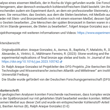
alyse eines eisernen Meißels, der in Rocha do Vigio gefunden wurde. Die Fors
terogenem, aber dennoch erstaunlich kohlenstoffreichem Stahl besteht. Um ihre
rschenden zudem ein Experiment durch, an dem ein professioneller Steinmetz, e
ren. Sie versuchten, das Gestein, aus dem die Stelen bestehen, mit Meißeln au
der mit Stein- und Bronzemeißeln noch mit einem eisernen Meißel, dessen Spitz
s Gestein bearbeiten. „Die Menschen der späten Bronzezeit in Iberien waren in d
cht im Stande gewesen, die Stelen zu bearbeiten“, folgert Araque Gonzalez aus
ojekthomepage mit weiteren Informationen und Videos:
https://www.experiment
ktenübersicht:
Originalpublikation: Araque Gonzalez, A., Asmus, B., Baptista, P., Mataloto, R.,
Alexander, A., Vintrici, G., Mählmann Ferreiro, R. (2023): Stone-working and the e
experimental replications of final bronze age stelae and tools. In: Journal of 
https://doi.org/10.1016/j.jas.2023.105742
Dr. Ralph Araque Gonzalez ist Projekleiter des DFG-Projekts „Die Iberischen St
Technologie und Wissenstransfer zwischen Atlantik und Mittelmeer“ am Insti
Universität Freiburg
Die Studie wurde gefördert von der Deutschen Forschungsgemeinschaft (DFG-
ldunterschrift:
t geologischen Analysen konnten Forschende nachweisen, dass komplex verziert
s der Spätbronzezeit nur mit gehärteten Stahl bearbeitet werden konnten. Mitte
sernen Meißel aus dieser Zeit und wurde ein entsprechender Kohlenstoff-Anteil 
), Bastian Asmus (B), Ralph Araque Gonzalez (C-E)