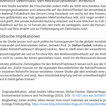
ebensstil beeinflusst den Ressourcenbedarf erheblich
r ihre Studie werteten die Forschenden zudem mehr als 6000 verschiedene Szen
rsorgungssituationen und Lebensstile auf den Rohstoffbedarf der Armutsbekäm
r Material-Fußabdruck des
Decent Living Standards
von sechs auf drei Tonnen p
nem größtenteils aus Holz gebauten Mehrfamilienhaus lebt, sich vegan ernährt 
rückgreift, ihre private Automobil-Nutzung reduziert und kurze Strecken zu Fuß 
ßabdruck auf bis zu 14 Tonnen pro Jahr mehr als verdoppeln, wenn die Person 
eisch und Reis ernährt und zur Fortbewegung ein Elektroauto nutzt.
olitische Implikationen
s der Studie lassen sich auch politische Konsequenzen für die globale Armu
imawandel und Artensterben ziehen, bemerkt Prof. Dr.
Stefan Pauliuk
, Initiato
obalen Rohstoffverbrauch dringend senken, denn er stellt einen der wesentliche
sserknappheit dar und ist für etwa 90% des Biodiversitätsverlusts auf der Welt 
s nicht zu Lasten der Armen geschehen muss, wenn wir die Ressourcen besser v
nkrete politische Zielvorgaben für den Rohstoffverbrauch lassen sich aus der St
uliuk ein: „Dafür müssen wir die regionalen Besonderheiten der Rohstoffnutzun
r einzelnen Rohstoffe besser verstehen. Unsere Studie gibt aber erstmals eine
ssourcenbedarfs und zeigt, dass Armutsbekämpfung und ein umweltverträgli
nd in Hand gehen können.“
Originalpublikation: Johan Andrés Vélez-Henao, Stefan Pauliuk. Material Requi
Environmental Science and Technology (2023). DOI:
10.1021/acs.est.3c03957
Blogbeitrag: Johan Andrés Vélez-Henao. How much materials are needed to provid
Ecology Freiburg Blog.
https://www.blog.industrialecology.uni-freiburg.de/in