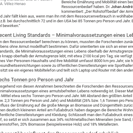
Bereiche Ernährung und Mobilität einen be
 A. Vélez-Henao
Ressourcenbedarf haben. Dr.
Johan André
kommentiert: „Der Rohstoffbedarf der Ar
d Jahr fällt klein aus, wenn man ihn mit dem Ressourcenverbrauch in wohlhaben
 z.B. bei durchschnittlich 72 und in den USA bei 85 Tonnen pro Person und Jahr.
el bewirken.“
ecent Living Standards – Minimalvoraussetzungen eines L
 den Ressourcenbedarf berechnen zu können, mussten die Forschenden zunäch
bens ohne Armut modellhaft bestimmen. Dafür orientierten sie sich an einer erw
andards
, die Minimalvoraussetzungen eines Lebens oberhalb der Armutsgrenze 
e knapp oberhalb der Armutsgrenze lebt, mit etwa 2100 kcal pro Tag; sie verfüg
nes Vier-Personen-Haushalts und ihre Mobilität umfasst 8000 km pro Jahr; sie 
sundheitseinrichtungen sowie zu öffentlichen Dienstleistungen wie Sporthal
sitzt sie ein eigenes Mobiltelefon und teilt sich Laptop und Router mit den ander
echs Tonnen pro Person und Jahr
sgehend von diesen Annahmen berechneten die Forschenden den Ressourcenau
nimalvoraussetzungen eines armutsbefreiten Lebens notwendig ist. Dieser Mat
 Mittel etwa sechs Tonnen pro Person und Jahr. Mit Abstand den größten Anteil
w. 2,3 Tonnen pro Person und Jahr) und Mobilität (26% bzw. 1,6 Tonnen pro Per
nfluss der Ernährung auf die große Menge an Biomasse und Düngemitteln zurück,
nen deutlich kleineren Anteil am Fußabdruck haben dagegen die Bereiche Wohn
fentliche Dienstleistungen und Kleidung. Schlüsselt man den Fußabdruck eine
f, so setzt er sich zusammen aus 34% nichtmetallischen Mineralien (wie Sand, 
ennstoffen, 20% Biomasse (beispielsweise Holz) und 18% Metallerzen.