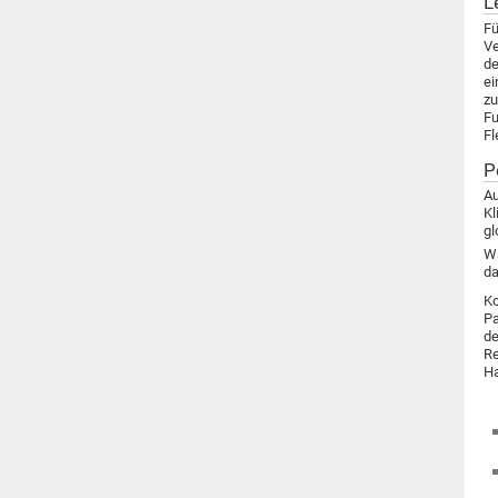
L
Fü
Ve
de
ei
zu
Fu
Fl
P
Au
Kl
gl
Wa
da
Ko
Pa
de
Re
Ha