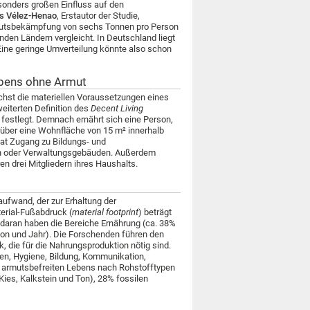
sonders großen Einfluss auf den
s Vélez-Henao
, Erstautor der Studie,
mutsbekämpfung von sechs Tonnen pro Person
den Ländern vergleicht. In Deutschland liegt
 Eine geringe Umverteilung könnte also schon
ebens ohne Armut
st die materiellen Voraussetzungen eines
eiterten Definition des
Decent Living
festlegt. Demnach ernährt sich eine Person,
t über eine Wohnfläche von 15 m² innerhalb
hat Zugang zu Bildungs- und
len oder Verwaltungsgebäuden. Außerdem
en drei Mitgliedern ihres Haushalts.
fwand, der zur Erhaltung der
erial-Fußabdruck (
material footprint
) beträgt
 daran haben die Bereiche Ernährung (ca. 38%
son und Jahr). Die Forschenden führen den
 die für die Nahrungsproduktion nötig sind.
en, Hygiene, Bildung, Kommunikation,
s armutsbefreiten Lebens nach Rohstofftypen
Kies, Kalkstein und Ton), 28% fossilen