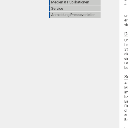
Medien & Publikationen
J.
Service
Anmeldung Presseverteiler
un
er
vi
D
Um
Le
St
di
ei
Ge
be
S
Au
Mi
im
bz
Ei
Ei
öf
au
Br