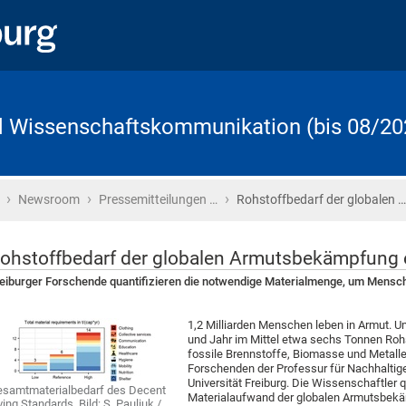
d Wissenschaftskommunikation (bis 08/20
›
›
›
Startseite
Newsroom
Pressemitteilungen …
Rohstoffbedarf der globalen …
ohstoffbedarf der globalen Armutsbekämpfung 
eiburger Forschende quantifizieren die notwendige Materialmenge, um Mensc
1,2 Milliarden Menschen leben in Armut. U
und Jahr im Mittel etwa sechs Tonnen Rohs
fossile Brennstoffe, Biomasse und Metaller
Forschenden der Professur für Nachhalti
Universität Freiburg. Die Wissenschaftler 
samtmaterialbedarf des Decent
Materialaufwand der globalen Armutsbekä
ving Standards. Bild: S. Pauliuk /