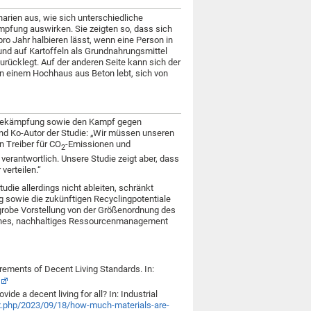
arien aus, wie sich unterschiedliche
pfung auswirken. Sie zeigten so, dass sich
ro Jahr halbieren lässt, wenn eine Person in
und auf Kartoffeln als Grundnahrungsmittel
zurücklegt. Auf der anderen Seite kann sich der
in einem Hochhaus aus Beton lebt, sich von
tsbekämpfung sowie den Kampf gegen
r und Ko-Autor der Studie: „Wir müssen unseren
n Treiber für CO
-Emissionen und
2
verantwortlich. Unsere Studie zeigt aber, dass
erteilen.“
udie allerdings nicht ableiten, schränkt
g sowie die zukünftigen Recyclingpotentiale
 grobe Vorstellung von der Größenordnung des
ches, nachhaltiges Ressourcenmanagement
rements of Decent Living Standards. In:
e a decent living for all? In: Industrial
dex.php/2023/09/18/how-much-materials-are-