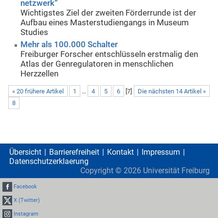
netzwerk“
Wichtigstes Ziel der zweiten Förderrunde ist der
Aufbau eines Masterstudiengangs in Museum
Studies
Mehr als 100.000 Schalter
Freiburger Forscher entschlüsseln erstmalig den
Atlas der Genregulatoren in menschlichen
Herzzellen
« 20 frühere Artikel
1
...
4
5
6
[
7
]
Die nächsten 14 Artikel »
8
Übersicht
Barrierefreiheit
Kontakt
Impressum
Datenschutzerklaerung
Copyright ©
2026
Universität Freiburg
Facebook
X (Twitter)
Instagram