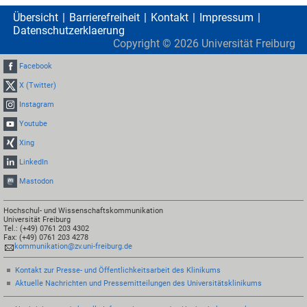
Übersicht
Barrierefreiheit
Kontakt
Impressum
Datenschutzerklaerung
Copyright ©
2026
Universität Freiburg
Facebook
X (Twitter)
Instagram
Youtube
Xing
LinkedIn
Mastodon
Hochschul- und Wissenschaftskommunikation
Universität Freiburg
Tel.: (+49) 0761 203 4302
Fax: (+49) 0761 203 4278
kommunikation@zv.uni-freiburg.de
Kontakt zur Presse- und Öffentlichkeitsarbeit des Klinikums
Aktuelle Nachrichten und Pressemitteilungen des Universitätsklinikums