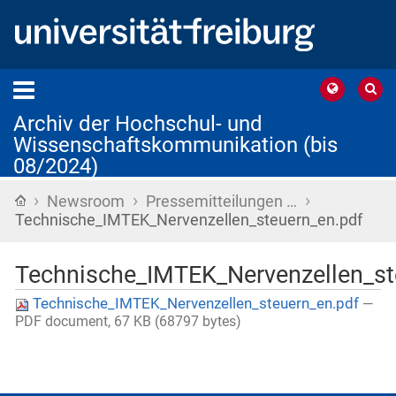
Archiv der Hochschul- und
Wissenschaftskommunikation (bis
08/2024)
›
›
›
Startseite
Newsroom
Pressemitteilungen …
Technische_IMTEK_Nervenzellen_steuern_en.pdf
Technische_IMTEK_Nervenzellen_st
Technische_IMTEK_Nervenzellen_steuern_en.pdf
—
PDF document, 67 KB (68797 bytes)