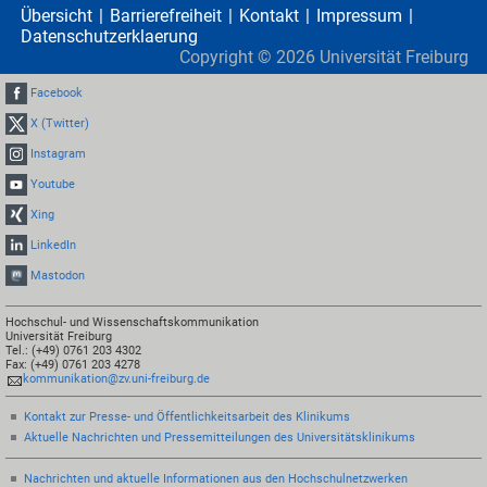
Übersicht
Barrierefreiheit
Kontakt
Impressum
Datenschutzerklaerung
Copyright ©
2026
Universität Freiburg
Facebook
X (Twitter)
Instagram
Youtube
Xing
LinkedIn
Mastodon
Hochschul- und Wissenschaftskommunikation
Universität Freiburg
Tel.: (+49) 0761 203 4302
Fax: (+49) 0761 203 4278
kommunikation@zv.uni-freiburg.de
Kontakt zur Presse- und Öffentlichkeitsarbeit des Klinikums
Aktuelle Nachrichten und Pressemitteilungen des Universitätsklinikums
Nachrichten und aktuelle Informationen aus den Hochschulnetzwerken