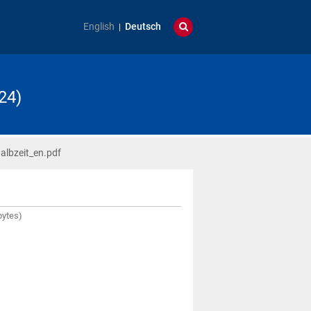
English
Deutsch
24)
albzeit_en.pdf
bytes)