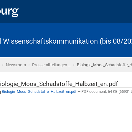
d Wissenschaftskommunikation (bis 08/20
›
›
›
Startseite
Newsroom
Pressemitteilungen …
Biologie_Moos_Schadstoffe_H
iologie_Moos_Schadstoffe_Halbzeit_en.pdf
Biologie_Moos_Schadstoffe_Halbzeit_en.pdf
— PDF document, 64 KB (65901 