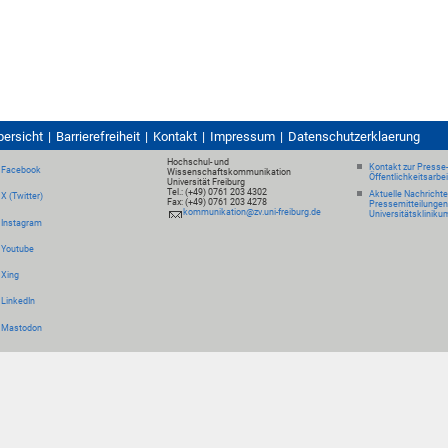
bersicht
Barrierefreiheit
Kontakt
Impressum
Datenschutzerklaerung
Hochschul- und
Kontakt zur Presse
Facebook
Wissenschaftskommunikation
Öffentlichkeitsarbe
Universität Freiburg
Tel.: (+49) 0761 203 4302
Aktuelle Nachricht
X (Twitter)
Fax: (+49) 0761 203 4278
Pressemitteilungen
kommunikation@zv.uni-freiburg.de
Universitätskliniku
Instagram
Youtube
Xing
LinkedIn
Mastodon