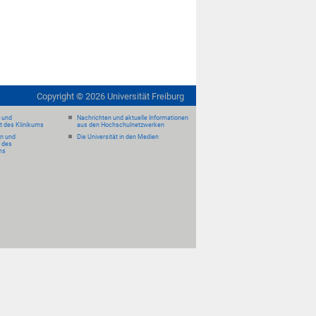
Copyright ©
2026
Universität Freiburg
- und
Nachrichten und aktuelle Informationen
it des Klinikums
aus den Hochschulnetzwerken
en und
Die Universität in den Medien
 des
ms