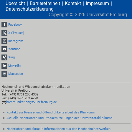
Übersicht
Barrierefreiheit
Kontakt
Impressum
Datenschutzerklaerung
Copyright ©
2026
Universität Freiburg
Facebook
X (Twitter)
Instagram
Youtube
Xing
LinkedIn
Mastodon
Hochschul- und Wissenschaftskommunikation
Universität Freiburg
Tel.: (+49) 0761 203 4302
Fax: (+49) 0761 203 4278
kommunikation@zv.uni-freiburg.de
Kontakt zur Presse- und Öffentlichkeitsarbeit des Klinikums
Aktuelle Nachrichten und Pressemitteilungen des Universitätsklinikums
Nachrichten und aktuelle Informationen aus den Hochschulnetzwerken