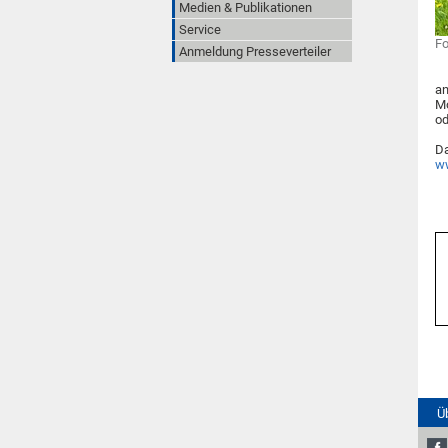
Medien & Publikationen
Service
Fo
Anmeldung Presseverteiler
an
Mo
od
Da
ww
Ü