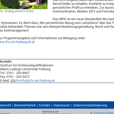
Berufsfelder zu erhalten, Kontakte zu knü
persönlichen Profil zu erwerben. Zur Aus
to: drubig photo/Fotolia
Kommunikation, Medien, EDV und Fremds
Das MPK ist ein neuer Bestandteil des b
 Gymnasien. Es dient dazu, den persönlichen Bezug zum Lehrerberuf über das F
dule behandeln Themen wie zum Beispiel Beziehungsgestaltung, Beruf und Ge
er Zeitmanagement.
s Programmangebot und Informationen zur Belegung unter:
w.zfs.uni-freiburg.de
Kontakt:
Zentrum für Schlüsselqualifikationen
Albert-Ludwigs-Universität Freiburg
Tel.: 0761 - 203 8967
Fax: 0761 - 203 9472
E-Mail:
zfs-info@zfs.uni-freiburg.de
bersicht
Barrierefreiheit
Kontakt
Impressum
Datenschutzerklaerung
Hochschul- und
Kontakt zur Presse
Facebook