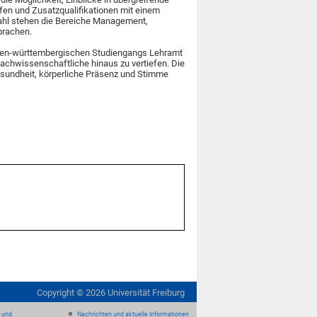
pfen und Zusatzqualifikationen mit einem
wahl stehen die Bereiche Management,
prachen.
aden-württembergischen Studiengangs Lehramt
achwissenschaftliche hinaus zu vertiefen. Die
sundheit, körperliche Präsenz und Stimme
Copyright ©
2026
Universität Freiburg
- und
Nachrichten und aktuelle Informationen