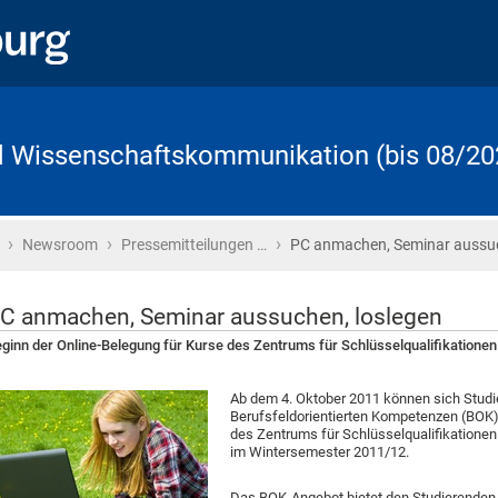
d Wissenschaftskommunikation (bis 08/20
›
›
›
Startseite
Newsroom
Pressemitteilungen …
PC anmachen, Seminar aussu
C anmachen, Seminar aussuchen, loslegen
ginn der Online-Belegung für Kurse des Zentrums für Schlüsselqualifikationen
Ab dem 4. Oktober 2011 können sich Studier
Berufsfeldorientierten Kompetenzen (BOK
des Zentrums für Schlüsselqualifikationen
im Wintersemester 2011/12.
Das BOK-Angebot bietet den Studierenden d