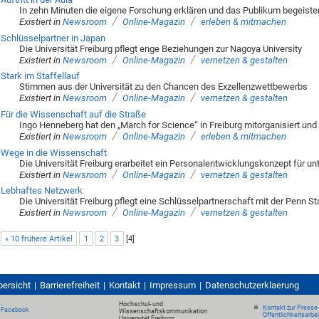
In zehn Minuten die eigene Forschung erklären und das Publikum begeiste
/
/
Existiert in
Newsroom
Online-Magazin
erleben & mitmachen
Schlüsselpartner in Japan
Die Universität Freiburg pflegt enge Beziehungen zur Nagoya University
/
/
Existiert in
Newsroom
Online-Magazin
vernetzen & gestalten
Stark im Staffellauf
Stimmen aus der Universität zu den Chancen des Exzellenzwettbewerbs
/
/
Existiert in
Newsroom
Online-Magazin
vernetzen & gestalten
Für die Wissenschaft auf die Straße
Ingo Henneberg hat den „March for Science“ in Freiburg mitorganisiert und
/
/
Existiert in
Newsroom
Online-Magazin
erleben & mitmachen
Wege in die Wissenschaft
Die Universität Freiburg erarbeitet ein Personalentwicklungskonzept für un
/
/
Existiert in
Newsroom
Online-Magazin
vernetzen & gestalten
Lebhaftes Netzwerk
Die Universität Freiburg pflegt eine Schlüsselpartnerschaft mit der Penn St
/
/
Existiert in
Newsroom
Online-Magazin
vernetzen & gestalten
« 10 frühere Artikel
1
2
3
[
4
]
bersicht
Barrierefreiheit
Kontakt
Impressum
Datenschutzerklaerung
Hochschul- und
Kontakt zur Presse
Facebook
Wissenschaftskommunikation
Öffentlichkeitsarbe
Universität Freiburg