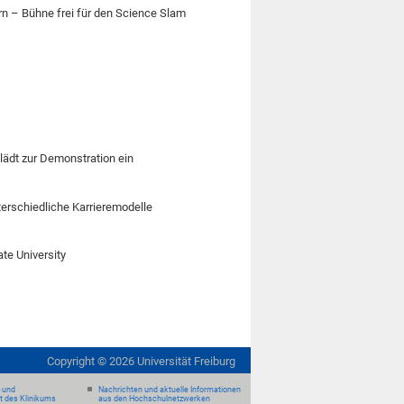
rn – Bühne frei für den Science Slam
 lädt zur Demonstration ein
terschiedliche Karrieremodelle
ate University
Copyright ©
2026
Universität Freiburg
- und
Nachrichten und aktuelle Informationen
it des Klinikums
aus den Hochschulnetzwerken