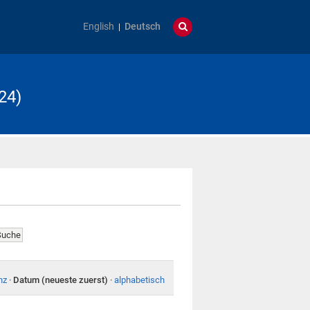
English
Deutsch
24)
nz
·
Datum (neueste zuerst)
·
alphabetisch